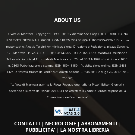
ABOUT US
La Voce di Mantova - Copyright(C)1999-2019 Vidiemme Soc. Coop TUTTI I DIRITTI SONO
RISERVATI. NESSUNA RIPRODUZIONE PERMESSA SENZA AUTORIZZAZIONE Direttore
responsabile: Alessio Tarpini Amministrazione, Direzione e Redazione: piazza Sordello,
12 - Mantova - P.IVA, C.F. e R.I. 01898140205 - R.E.A. 0207279 (Mantova) iscrizione al
Tribunale: iscritta al Tribunale di Mantova al n. 25 del 30/11/1992 - iscrizione al ROC:
n. 9363 Pubblicazione a stampa: ISSN 1594-1159 - Pubblicazione online: ISSN 2465-
132X La testata fruisce dei contributi diretti editoria L. 198/2016 e d.lgs 70/2017 (ex L.
250/90)
“La Voce di Mantova tramite la Fipeg (Federazione Italiana Piccoli Editori Giornali),
aderendo alla carta dei servizi dell'USPI ha accettato il Codice di Autodisciplina della
Comunicazione Commerciale"
CONTATTI
|
NECROLOGIE
|
ABBONAMENTI
|
PUBBLICITA'
|
LA NOSTRA LIBRERIA