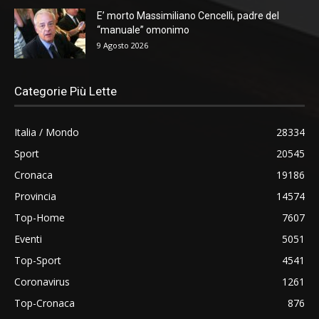
E’ morto Massimiliano Cencelli, padre del
“manuale” omonimo
9 Agosto 2026
Categorie Più Lette
Italia / Mondo
28334
Sport
20545
Cronaca
19186
Provincia
14574
Top-Home
7607
Eventi
5051
Top-Sport
4541
Coronavirus
1261
Top-Cronaca
876