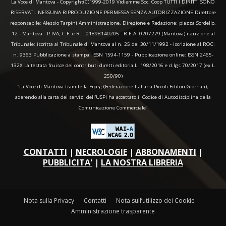
La Voce di Mantova - Copyright(C)1999-2019 Vidiemme Soc. Coop TUTTI I DIRITTI SONO
RISERVATI. NESSUNA RIPRODUZIONE PERMESSA SENZA AUTORIZZAZIONE Direttore
responsabile: Alessio Tarpini Amministrazione, Direzione e Redazione: piazza Sordello,
12 - Mantova - P.IVA, C.F. e R.I. 01898140205 - R.E.A. 0207279 (Mantova) iscrizione al
Tribunale: iscritta al Tribunale di Mantova al n. 25 del 30/11/1992 - iscrizione al ROC:
n. 9363 Pubblicazione a stampa: ISSN 1594-1159 - Pubblicazione online: ISSN 2465-
132X La testata fruisce dei contributi diretti editoria L. 198/2016 e d.lgs 70/2017 (ex L.
250/90)
“La Voce di Mantova tramite la Fipeg (Federazione Italiana Piccoli Editori Giornali),
aderendo alla carta dei servizi dell'USPI ha accettato il Codice di Autodisciplina della
Comunicazione Commerciale"
CONTATTI
|
NECROLOGIE
|
ABBONAMENTI
|
PUBBLICITA'
|
LA NOSTRA LIBRERIA
Nota sulla Privacy
Contatti
Nota sull’utilizzo dei Cookie
Amministrazione trasparente