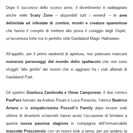
Dopo il successo dello scorso anno, il divertimento è raddoppiato
anche nelle
Scary Zone
–
disponibili tutti i venerdì
– le
aree
delimitate ed infestate di zombie, mostri e creature spaventose
che hanno il compito di mettere alla prova il coraggio degli Ospiti,
un’avventura forte ma in perfetto stile Gardaland Magic Halloween.
All’appello, per il primo weekend di apertura, non potevano mancare
numerosi personaggi del mondo dello spettacolo
che non sono
sfuggiti “alle grinfie” dei mostri che si aggirano fra i viali alberati di
Gardaland Park.
Gli sportivi
Gianluca Zambrotta e Omar Camporese
, il duo comico
PanPers
formato da Andrea Pisani e Luca Peracino, l’attrice
Beatrice
Arnera
e la
simpaticissima Pozzoli’s Family
dopo essere stati
vittime di divertenti scherzetti hanno avuto l’occasione di brindare a
questa
nuova paurosa stagione
in compagnia dell’immancabile
mascotte Prezzemolo
con un nuovo look a tema, per poi godersi la