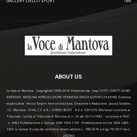
GALLERY DELLO SPORT
166
ABOUT US
La Voce di Mantova - Copyright(C)1999-2019 Vidiemme Soc. Coop TUTTI I DIRITTI SONO
RISERVATI. NESSUNA RIPRODUZIONE PERMESSA SENZA AUTORIZZAZIONE Direttore
responsabile: Alessio Tarpini Amministrazione, Direzione e Redazione: piazza Sordello,
12 - Mantova - P.IVA, C.F. e R.I. 01898140205 - R.E.A. 0207279 (Mantova) iscrizione al
Tribunale: iscritta al Tribunale di Mantova al n. 25 del 30/11/1992 - iscrizione al ROC:
n. 9363 Pubblicazione a stampa: ISSN 1594-1159 - Pubblicazione online: ISSN 2465-
132X La testata fruisce dei contributi diretti editoria L. 198/2016 e d.lgs 70/2017 (ex L.
250/90)