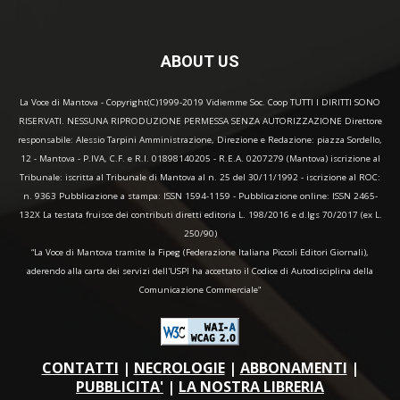
ABOUT US
La Voce di Mantova - Copyright(C)1999-2019 Vidiemme Soc. Coop TUTTI I DIRITTI SONO
RISERVATI. NESSUNA RIPRODUZIONE PERMESSA SENZA AUTORIZZAZIONE Direttore
responsabile: Alessio Tarpini Amministrazione, Direzione e Redazione: piazza Sordello,
12 - Mantova - P.IVA, C.F. e R.I. 01898140205 - R.E.A. 0207279 (Mantova) iscrizione al
Tribunale: iscritta al Tribunale di Mantova al n. 25 del 30/11/1992 - iscrizione al ROC:
n. 9363 Pubblicazione a stampa: ISSN 1594-1159 - Pubblicazione online: ISSN 2465-
132X La testata fruisce dei contributi diretti editoria L. 198/2016 e d.lgs 70/2017 (ex L.
250/90)
“La Voce di Mantova tramite la Fipeg (Federazione Italiana Piccoli Editori Giornali),
aderendo alla carta dei servizi dell'USPI ha accettato il Codice di Autodisciplina della
Comunicazione Commerciale"
CONTATTI
|
NECROLOGIE
|
ABBONAMENTI
|
PUBBLICITA'
|
LA NOSTRA LIBRERIA