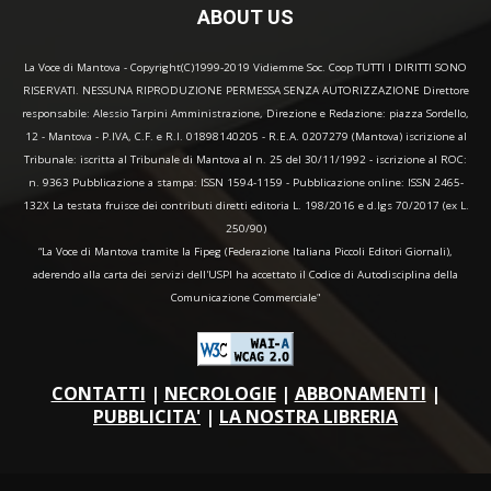
ABOUT US
La Voce di Mantova - Copyright(C)1999-2019 Vidiemme Soc. Coop TUTTI I DIRITTI SONO
RISERVATI. NESSUNA RIPRODUZIONE PERMESSA SENZA AUTORIZZAZIONE Direttore
responsabile: Alessio Tarpini Amministrazione, Direzione e Redazione: piazza Sordello,
12 - Mantova - P.IVA, C.F. e R.I. 01898140205 - R.E.A. 0207279 (Mantova) iscrizione al
Tribunale: iscritta al Tribunale di Mantova al n. 25 del 30/11/1992 - iscrizione al ROC:
n. 9363 Pubblicazione a stampa: ISSN 1594-1159 - Pubblicazione online: ISSN 2465-
132X La testata fruisce dei contributi diretti editoria L. 198/2016 e d.lgs 70/2017 (ex L.
250/90)
“La Voce di Mantova tramite la Fipeg (Federazione Italiana Piccoli Editori Giornali),
aderendo alla carta dei servizi dell'USPI ha accettato il Codice di Autodisciplina della
Comunicazione Commerciale"
CONTATTI
|
NECROLOGIE
|
ABBONAMENTI
|
PUBBLICITA'
|
LA NOSTRA LIBRERIA