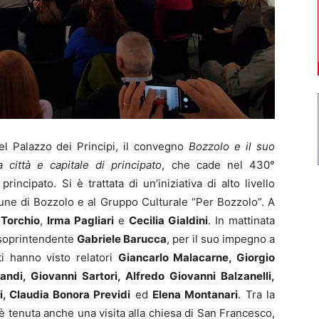
el Palazzo dei Principi, il convegno
Bozzolo e il suo
città e capitale di principato
, che cade nel 430°
rincipato. Si è trattata di un’iniziativa di alto livello
mune di Bozzolo e al Gruppo Culturale “Per Bozzolo”. A
Torchio
,
Irma Pagliari
e
Cecilia Gialdini
. In mattinata
 soprintendente
Gabriele Barucca
, per il suo impegno a
ti hanno visto relatori
Giancarlo Malacarne, Giorgio
randi, Giovanni Sartori, Alfredo Giovanni Balzanelli,
i, Claudia Bonora Previdi
ed
Elena Montanari
. Tra la
è tenuta anche una visita alla chiesa di San Francesco,