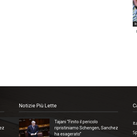
I
Notizie Più Lette
C
Tajani “Finito il pericolo
It
hez
ripristiniamo Schengen, Sanchez
Sp
ha esagerato”