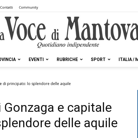
Contatti
Community
OVINCIA
EVENTI
RUBRICHE
SPORT
ITALIA /
la
e di principato: lo splendore delle aquile
i Gonzaga e capitale
Voce
 splendore delle aquile