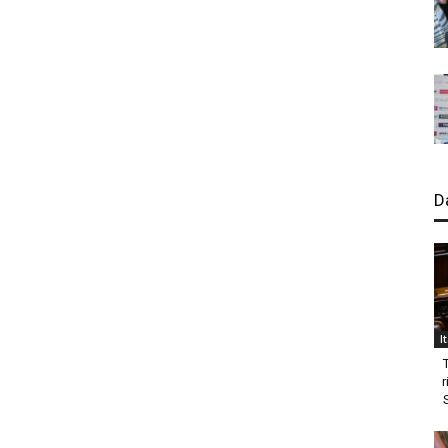
D
I
r