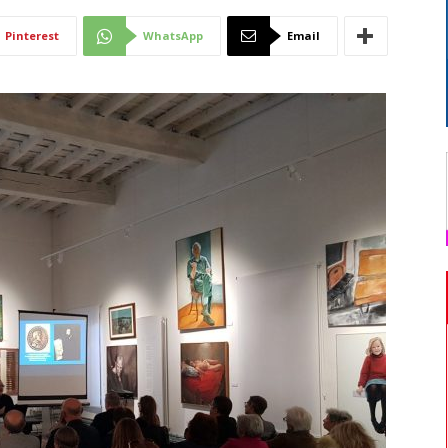
Di
Pinterest
WhatsApp
Email
Mantova