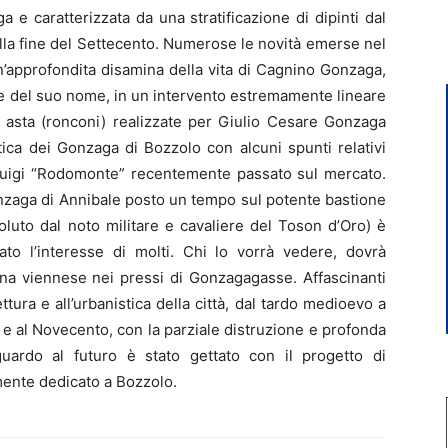
 e caratterizzata da una stratificazione di dipinti dal
lla fine del Settecento. Numerose le novità emerse nel
 un’approfondita disamina della vita di Cagnino Gonzaga,
ne del suo nome, in un intervento estremamente lineare
n asta (ronconi) realizzate per Giulio Cesare Gonzaga
stica dei Gonzaga di Bozzolo con alcuni spunti relativi
 Luigi “Rodomonte” recentemente passato sul mercato.
nzaga di Annibale posto un tempo sul potente bastione
luto dal noto militare e cavaliere del Toson d’Oro) è
ato l’interesse di molti. Chi lo vorrà vedere, dovrà
na viennese nei pressi di Gonzagagasse. Affascinanti
ettura e all’urbanistica della città, dal tardo medioevo a
 e al Novecento, con la parziale distruzione e profonda
uardo al futuro è stato gettato con il progetto di
amente dedicato a Bozzolo.