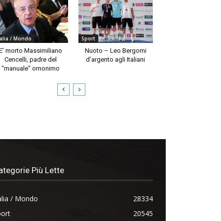
talia / Mondo
Sport
E’ morto Massimiliano
Nuoto – Leo Bergomi
Cencelli, padre del
d’argento agli Italiani
“manuale” omonimo
ategorie Più Lette
alia / Mondo
28334
ort
20545