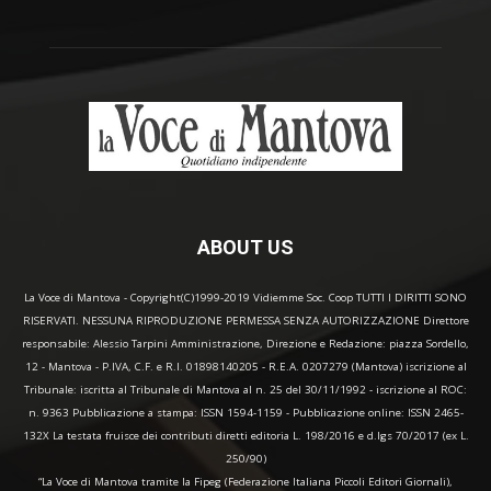
ABOUT US
La Voce di Mantova - Copyright(C)1999-2019 Vidiemme Soc. Coop TUTTI I DIRITTI SONO
RISERVATI. NESSUNA RIPRODUZIONE PERMESSA SENZA AUTORIZZAZIONE Direttore
responsabile: Alessio Tarpini Amministrazione, Direzione e Redazione: piazza Sordello,
12 - Mantova - P.IVA, C.F. e R.I. 01898140205 - R.E.A. 0207279 (Mantova) iscrizione al
Tribunale: iscritta al Tribunale di Mantova al n. 25 del 30/11/1992 - iscrizione al ROC:
n. 9363 Pubblicazione a stampa: ISSN 1594-1159 - Pubblicazione online: ISSN 2465-
132X La testata fruisce dei contributi diretti editoria L. 198/2016 e d.lgs 70/2017 (ex L.
250/90)
“La Voce di Mantova tramite la Fipeg (Federazione Italiana Piccoli Editori Giornali),