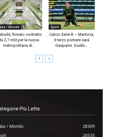
talia / Mondo
Sport
build, firmato contratto
Calcio Serie B – Mantova,
da 2,7 mld per la nuova
il terzo portiere sarà
metropolitana di...
Gasparini. Duello...
ategorie Più Lette
alia / Mondo
28309
ort
20535