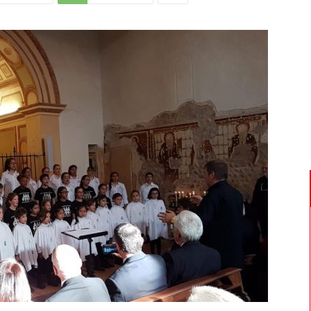
Di
Mantova