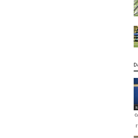
D
I
C
l