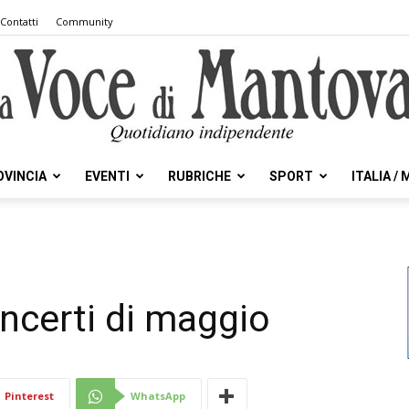
Contatti
Community
OVINCIA
EVENTI
RUBRICHE
SPORT
ITALIA /
la
concerti di maggio
Voce
Pinterest
WhatsApp