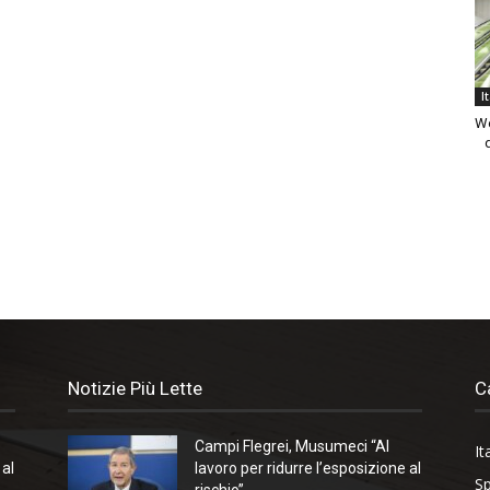
I
We
Notizie Più Lette
C
Campi Flegrei, Musumeci “Al
It
 al
lavoro per ridurre l’esposizione al
Sp
rischio”