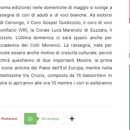
esima edizione) nelle domeniche di maggio si svolge a
segna di cori di adulti e di voci bianche. Ad esibirsi
i Cerlongo, il Coro Gospel Guidizzolo, il coro di voci
nifacio (VR), la Corale Luca Marenzio di Suzzara, il
izzolo. L’ultima domenica ci sarà spazio anche per
ll’Accademia dei Colli Morenici. La rassegna, nata per
ole essere anche motivo di crescita culturale; perciò
cchirà quest’anno di due importanti Mostre: la prima
Icone antiche dei Paesi dell’Est Europa, mentre nella
ellissima Via Crucis, composta da 15 bassorilievi in
re si apriranno alle ore 10 mentre i cori si esibiranno
Pinterest
WhatsApp