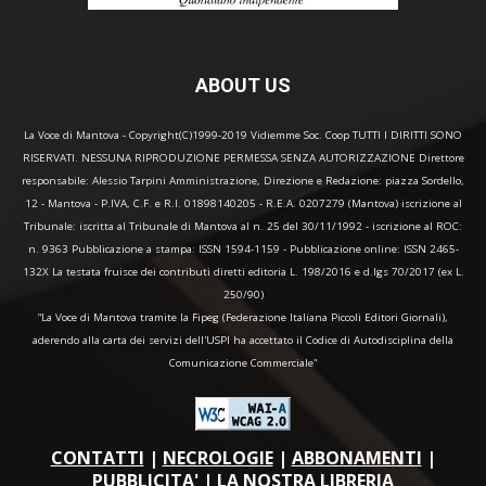
ABOUT US
La Voce di Mantova - Copyright(C)1999-2019 Vidiemme Soc. Coop TUTTI I DIRITTI SONO
RISERVATI. NESSUNA RIPRODUZIONE PERMESSA SENZA AUTORIZZAZIONE Direttore
responsabile: Alessio Tarpini Amministrazione, Direzione e Redazione: piazza Sordello,
12 - Mantova - P.IVA, C.F. e R.I. 01898140205 - R.E.A. 0207279 (Mantova) iscrizione al
Tribunale: iscritta al Tribunale di Mantova al n. 25 del 30/11/1992 - iscrizione al ROC:
n. 9363 Pubblicazione a stampa: ISSN 1594-1159 - Pubblicazione online: ISSN 2465-
132X La testata fruisce dei contributi diretti editoria L. 198/2016 e d.lgs 70/2017 (ex L.
250/90)
“La Voce di Mantova tramite la Fipeg (Federazione Italiana Piccoli Editori Giornali),
aderendo alla carta dei servizi dell'USPI ha accettato il Codice di Autodisciplina della
Comunicazione Commerciale"
CONTATTI
|
NECROLOGIE
|
ABBONAMENTI
|
PUBBLICITA'
|
LA NOSTRA LIBRERIA