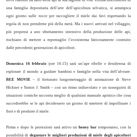
una famiglia depositaria dell’arte dell’apicoltura selvatica, si arrampica
ogni giorno sulle rocce per raccogliere il miele dai favi rispettando la
regola di non prenderne più della metà. Ma i nuovi arrivati nel villaggio,
più propensi a uno sfruttamento intensivo della produzione delle api,
rischiano di mettere a repentaglio l’ecosistema faticosamente costruito
dalle precedenti generazioni di apicoltori.
Domenica 16 febbraio
(ore 16.15) sarà un’ape ribelle e desiderosa di
esplorare il mondo a guidare bambini e famiglie nella vita dell’alveare.
BEE MOVIE
– il fortunato lungometraggio di animazione di Steve
Hickner e Simon J. Smith – con un ritmo indiavolato e un susseguirsi di
situazioni comiche racconta meglio di qualsiasi manuale apistico che cosa
succederebbe se le api decidessero un giorno di smettere di impollinare i
fiori e di produrre il miele.
Pirma e dopo le proiezioni sarà attivo un
honey bar
temporaneo, con la
possibilità di
degustare le migliori produzioni di miele degli apicoltori