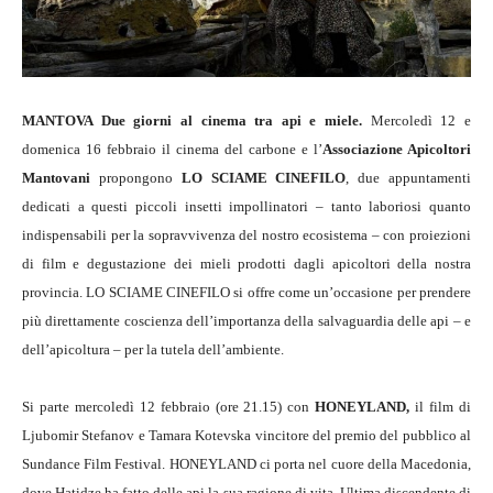
MANTOVA Due giorni al cinema tra api e miele.
Mercoledì 12 e
domenica 16 febbraio il cinema del carbone e l’
Associazione Apicoltori
Mantovani
propongono
LO SCIAME CINEFILO
, due appuntamenti
dedicati a questi piccoli insetti impollinatori – tanto laboriosi quanto
indispensabili per la sopravvivenza del nostro ecosistema – con proiezioni
di film e degustazione dei mieli prodotti dagli apicoltori della nostra
provincia. LO SCIAME CINEFILO si offre come un’occasione per prendere
più direttamente coscienza dell’importanza della salvaguardia delle api – e
dell’apicoltura – per la tutela dell’ambiente.
Si parte mercoledì 12 febbraio (ore 21.15) con
HONEYLAND,
il film di
Ljubomir Stefanov e Tamara Kotevska vincitore del premio del pubblico al
Sundance Film Festival. HONEYLAND ci porta nel cuore della Macedonia,
dove Hatidze ha fatto delle api la sua ragione di vita. Ultima discendente di