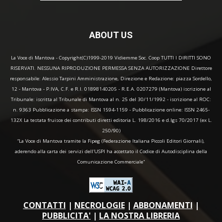
ABOUT US
La Voce di Mantova - Copyright(C)1999-2019 Vidiemme Soc. Coop TUTTI I DIRITTI SONO
RISERVATI. NESSUNA RIPRODUZIONE PERMESSA SENZA AUTORIZZAZIONE Direttore
responsabile: Alessio Tarpini Amministrazione, Direzione e Redazione: piazza Sordello,
12 - Mantova - P.IVA, C.F. e R.I. 01898140205 - R.E.A. 0207279 (Mantova) iscrizione al
Tribunale: iscritta al Tribunale di Mantova al n. 25 del 30/11/1992 - iscrizione al ROC:
n. 9363 Pubblicazione a stampa: ISSN 1594-1159 - Pubblicazione online: ISSN 2465-
132X La testata fruisce dei contributi diretti editoria L. 198/2016 e d.lgs 70/2017 (ex L.
250/90)
“La Voce di Mantova tramite la Fipeg (Federazione Italiana Piccoli Editori Giornali),
aderendo alla carta dei servizi dell'USPI ha accettato il Codice di Autodisciplina della
Comunicazione Commerciale"
CONTATTI
|
NECROLOGIE
|
ABBONAMENTI
|
PUBBLICITA'
|
LA NOSTRA LIBRERIA