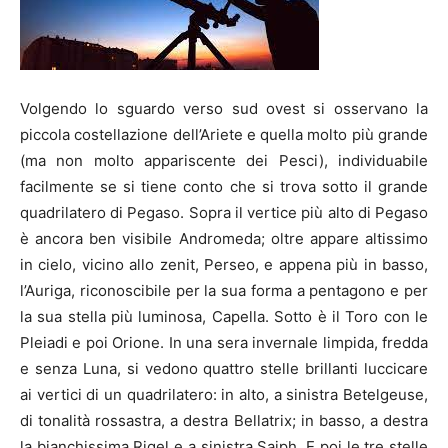
Volgendo lo sguardo verso sud ovest si osservano la
piccola costellazione dell’Ariete e quella molto più grande
(ma non molto appariscente dei Pesci), individuabile
facilmente se si tiene conto che si trova sotto il grande
quadrilatero di Pegaso. Sopra il vertice più alto di Pegaso
è ancora ben visibile Andromeda; oltre appare altissimo
in cielo, vicino allo zenit, Perseo, e appena più in basso,
l’Auriga, riconoscibile per la sua forma a pentagono e per
la sua stella più luminosa, Capella. Sotto è il Toro con le
Pleiadi e poi Orione. In una sera invernale limpida, fredda
e senza Luna, si vedono quattro stelle brillanti luccicare
ai vertici di un quadrilatero: in alto, a sinistra Betelgeuse,
di tonalità rossastra, a destra Bellatrix; in basso, a destra
la bianchissima Rigel e a sinistra Saiph. E poi le tre stelle