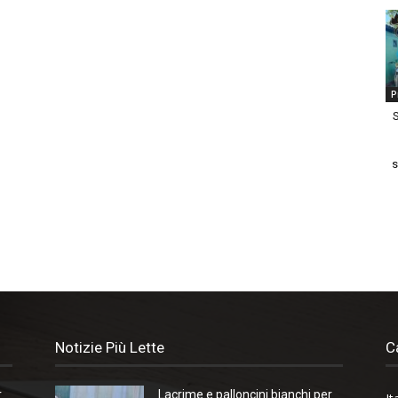
P
S
s
Notizie Più Lette
C
r
Lacrime e palloncini bianchi per