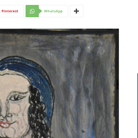
Di
Pinterest
WhatsApp
Mantova