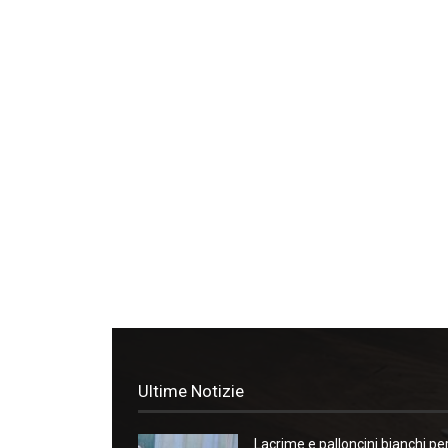
Ultime Notizie
Lacrime e palloncini bianchi pe