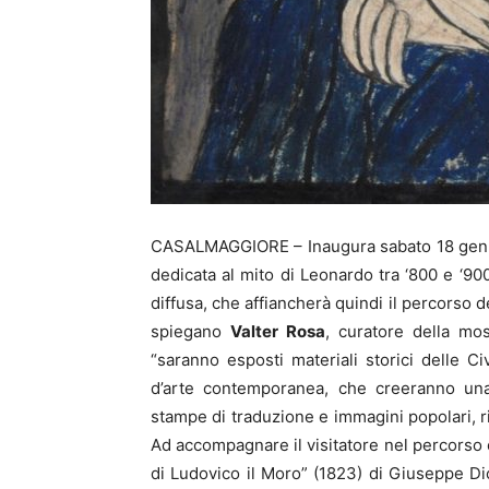
CASALMAGGIORE – Inaugura sabato 18 gennai
dedicata al mito di Leonardo tra ‘800 e ‘900
diffusa, che affiancherà quindi il percorso 
spiegano
Valter Rosa
, curatore della mo
“saranno esposti materiali storici delle Ci
d’arte contemporanea, che creeranno una s
stampe di traduzione e immagini popolari, rivi
Ad accompagnare il visitatore nel percorso è
di Ludovico il Moro” (1823) di Giuseppe Dio