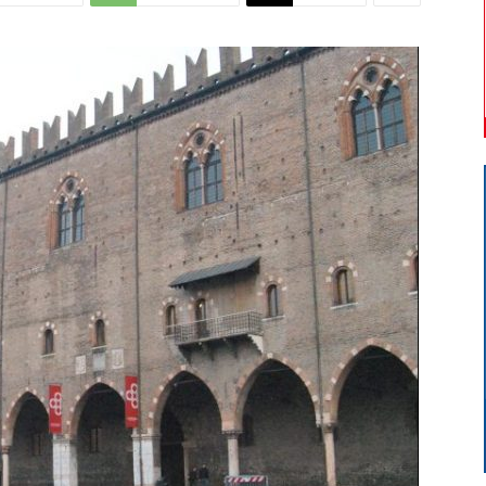
Di
Mantova