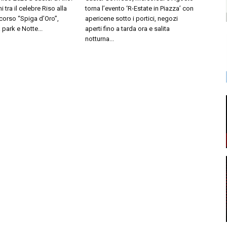
i tra il celebre Riso alla
torna l’evento ‘R-Estate in Piazza’ con
oncorso “Spiga d’Oro”,
apericene sotto i portici, negozi
 park e Notte...
aperti fino a tarda ora e salita
notturna...