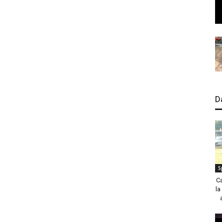
D
S
C
la