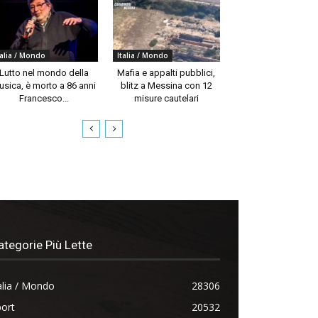
talia / Mondo
Italia / Mondo
Lutto nel mondo della
Mafia e appalti pubblici,
usica, è morto a 86 anni
blitz a Messina con 12
Francesco...
misure cautelari
ategorie Più Lette
alia / Mondo
28306
ort
20532