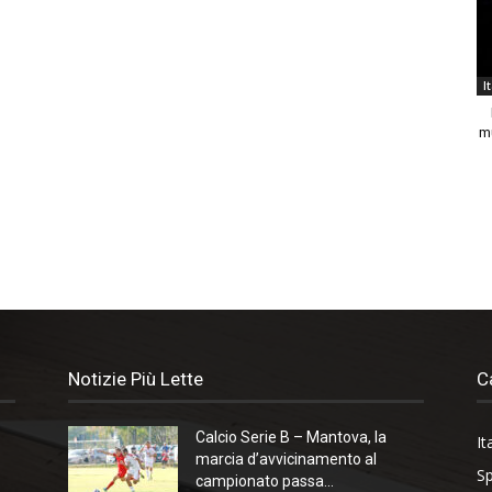
I
m
Notizie Più Lette
C
Calcio Serie B – Mantova, la
It
marcia d’avvicinamento al
Sp
campionato passa...