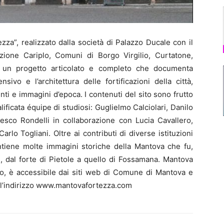
za”, realizzato dalla società di Palazzo Ducale con il
ione Cariplo, Comuni di Borgo Virgilio, Curtatone,
i un progetto articolato e completo che documenta
ivo e l’architettura delle fortificazioni della città,
ti e immagini d’epoca. I contenuti del sito sono frutto
ificata équipe di studiosi: Guglielmo Calciolari, Danilo
esco Rondelli in collaborazione con Lucia Cavallero,
rlo Togliani. Oltre ai contributi di diverse istituzioni
 contiene molte immagini storiche della Mantova che fu,
e, dal forte di Pietole a quello di Fossamana. Mantova
io, è accessibile dai siti web di Comune di Mantova e
all’indirizzo www.mantovafortezza.com