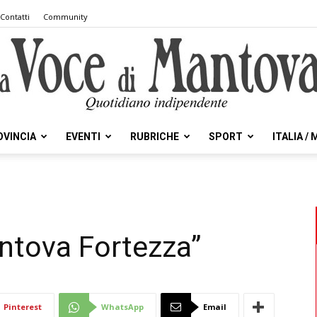
Contatti
Community
OVINCIA
EVENTI
RUBRICHE
SPORT
ITALIA /
la
antova Fortezza”
Voce
Pinterest
WhatsApp
Email