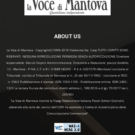
ABOUT US
La Voce di Mantova - Copyright(C)1999-2019 Vidiemme Soc. Coop TUTTI I DIRITTI SONO
RISERVATI. NESSUNA RIPRODUZIONE PERMESSA SENZA AUTORIZZAZIONE Direttore
responsabile: Alessio Tarpini Amministrazione, Direzione e Redazione: piazza Sordello,
12 - Mantova - P.IVA, C.F. e R.I. 01898140205 - R.E.A. 0207279 (Mantova) iscrizione al
Tribunale: iscritta al Tribunale di Mantova al n. 25 del 30/11/1992 - iscrizione al ROC:
n. 9363 Pubblicazione a stampa: ISSN 1594-1159 - Pubblicazione online: ISSN 2465-
132X La testata fruisce dei contributi diretti editoria L. 198/2016 e d.lgs 70/2017 (ex L.
250/90)
“La Voce di Mantova tramite la Fipeg (Federazione Italiana Piccoli Editori Giornali),
aderendo alla carta dei servizi dell'USPI ha accettato il Codice di Autodisciplina della
Comunicazione Commerciale"