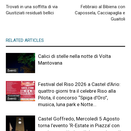
Trovati in una soffitta di via
Febbraio al Bibiena con
Giustiziati residuati bellici
Capossela, Cacciapaglia e
Guaitoli
RELATED ARTICLES
Calici di stelle nella notte di Volta
Mantovana
Eventi
Festival del Riso 2026 a Castel d’Ario:
quattro giorni tra il celebre Riso alla
Pilota, il concorso “Spiga d’Oro”,
Eventi
musica, luna park e Notte...
Castel Goffredo, Mercoledì 5 Agosto
torna l’evento ‘R-Estate in Piazza’ con