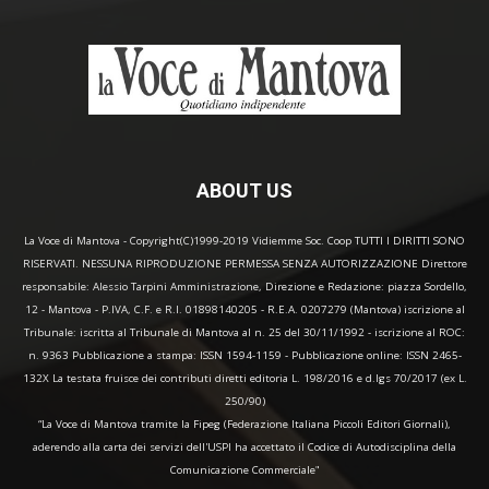
ABOUT US
La Voce di Mantova - Copyright(C)1999-2019 Vidiemme Soc. Coop TUTTI I DIRITTI SONO
RISERVATI. NESSUNA RIPRODUZIONE PERMESSA SENZA AUTORIZZAZIONE Direttore
responsabile: Alessio Tarpini Amministrazione, Direzione e Redazione: piazza Sordello,
12 - Mantova - P.IVA, C.F. e R.I. 01898140205 - R.E.A. 0207279 (Mantova) iscrizione al
Tribunale: iscritta al Tribunale di Mantova al n. 25 del 30/11/1992 - iscrizione al ROC:
n. 9363 Pubblicazione a stampa: ISSN 1594-1159 - Pubblicazione online: ISSN 2465-
132X La testata fruisce dei contributi diretti editoria L. 198/2016 e d.lgs 70/2017 (ex L.
250/90)
“La Voce di Mantova tramite la Fipeg (Federazione Italiana Piccoli Editori Giornali),
aderendo alla carta dei servizi dell'USPI ha accettato il Codice di Autodisciplina della
Comunicazione Commerciale"