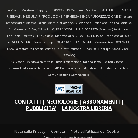
La Voce di Mantova - Copyright(C)1999-2019 Vidiemme Soc. Coop TUTTI I DIRITTI SONO
RISERVATI. NESSUNA RIPRODUZIONE PERMESSA SENZA AUTORIZZAZIONE Direttore
responsabile: Alessio Tarpini Amministrazione, Direzione e Redazione: piazza Sordello,
12 - Mantova - P.IVA, C.F. e R.I. 01898140205 - R.E.A. 0207279 (Mantova) iscrizione al
Tribunale: iscritta al Tribunale di Mantova al n. 25 del 30/11/1992 - iscrizione al ROC:
n. 9363 Pubblicazione a stampa: ISSN 1594-1159 - Pubblicazione online: ISSN 2465-
132X La testata fruisce dei contributi diretti editoria L. 198/2016 e d.lgs 70/2017 (ex L.
250/90)
“La Voce di Mantova tramite la Fipeg (Federazione Italiana Piccoli Editori Giornali),
aderendo alla carta dei servizi dell'USPI ha accettato il Codice di Autodisciplina della
Comunicazione Commerciale"
CONTATTI
|
NECROLOGIE
|
ABBONAMENTI
|
PUBBLICITA'
|
LA NOSTRA LIBRERIA
Nota sulla Privacy
Contatti
Nota sull’utilizzo dei Cookie
Amministrazione trasparente