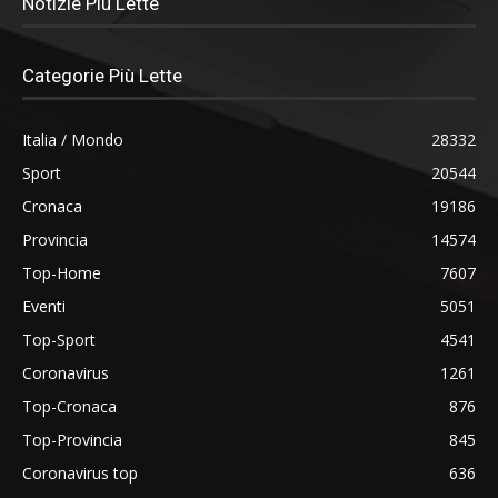
Notizie Più Lette
Categorie Più Lette
Italia / Mondo
28332
Sport
20544
Cronaca
19186
Provincia
14574
Top-Home
7607
Eventi
5051
Top-Sport
4541
Coronavirus
1261
Top-Cronaca
876
Top-Provincia
845
Coronavirus top
636