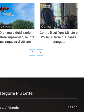
rovincia
Cronaca
Dramma a Guidizzolo:
Controlli sui fiumi Mincio e
lore improvviso, muore
Po: la Guardia di Finanza
una ragazza di 20 anni
stanga...
ategorie Più Lette
alia / Mondo
28320