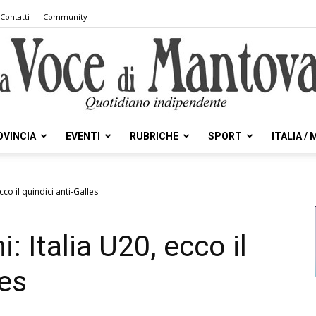
Contatti
Community
OVINCIA
EVENTI
RUBRICHE
SPORT
ITALIA /
la
cco il quindici anti-Galles
: Italia U20, ecco il
Voce
les