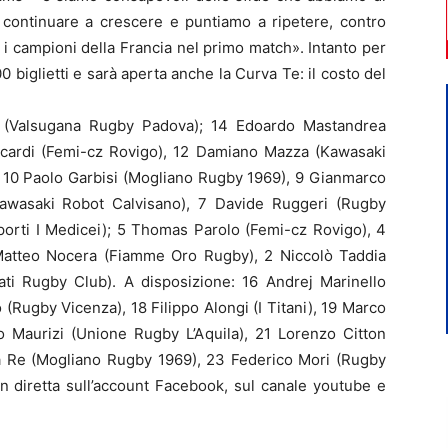
 è continuare a crescere e puntiamo a ripetere, contro
tro i campioni della Francia nel primo match». Intanto per
0 biglietti e sarà aperta anche la Curva Te: il costo del
lla (Valsugana Rugby Padova); 14 Edoardo Mastandrea
cardi (Femi-cz Rovigo), 12 Damiano Mazza (Kawasaki
; 10 Paolo Garbisi (Mogliano Rugby 1969), 9 Gianmarco
Kawasaki Robot Calvisano), 7 Davide Ruggeri (Rugby
orti I Medicei); 5 Thomas Parolo (Femi-cz Rovigo), 4
 Matteo Nocera (Fiamme Oro Rugby), 2 Niccolò Taddia
ati Rugby Club). A disposizione: 16 Andrej Marinello
(Rugby Vicenza), 18 Filippo Alongi (I Titani), 19 Marco
 Maurizi (Unione Rugby L’Aquila), 21 Lorenzo Citton
 Re (Mogliano Rugby 1969), 23 Federico Mori (Rugby
in diretta sull’account Facebook, sul canale youtube e