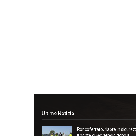
Ultime Notizie
Roncoferraro, riapre in sicure
il ponte di Governolo dopo il