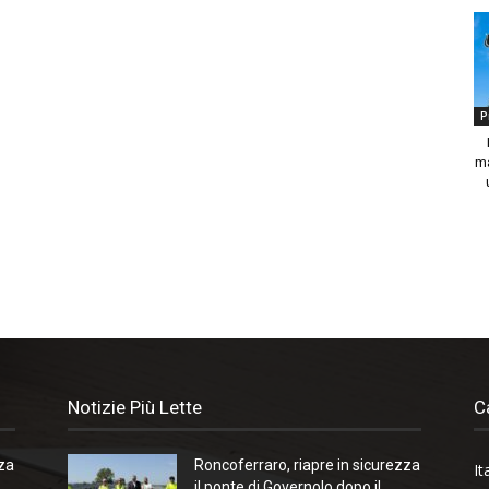
P
ma
Notizie Più Lette
C
zza
Roncoferraro, riapre in sicurezza
It
il ponte di Governolo dopo il