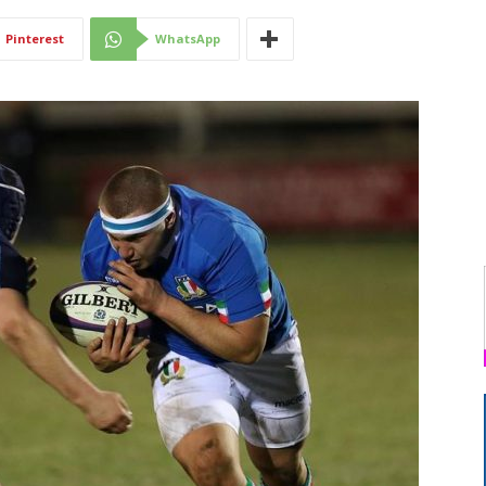
Di
Pinterest
WhatsApp
Mantova