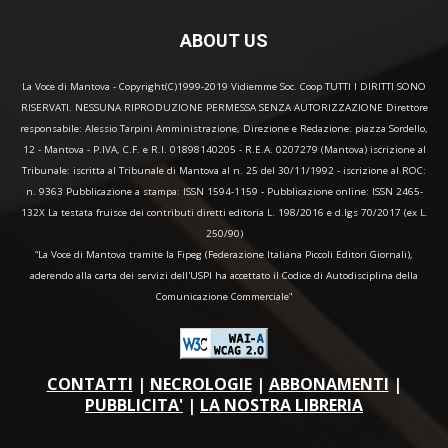
ABOUT US
La Voce di Mantova - Copyright(C)1999-2019 Vidiemme Soc. Coop TUTTI I DIRITTI SONO
RISERVATI. NESSUNA RIPRODUZIONE PERMESSA SENZA AUTORIZZAZIONE Direttore
responsabile: Alessio Tarpini Amministrazione, Direzione e Redazione: piazza Sordello,
12 - Mantova - P.IVA, C.F. e R.I. 01898140205 - R.E.A. 0207279 (Mantova) iscrizione al
Tribunale: iscritta al Tribunale di Mantova al n. 25 del 30/11/1992 - iscrizione al ROC:
n. 9363 Pubblicazione a stampa: ISSN 1594-1159 - Pubblicazione online: ISSN 2465-
132X La testata fruisce dei contributi diretti editoria L. 198/2016 e d.lgs 70/2017 (ex L.
250/90)
“La Voce di Mantova tramite la Fipeg (Federazione Italiana Piccoli Editori Giornali),
aderendo alla carta dei servizi dell'USPI ha accettato il Codice di Autodisciplina della
Comunicazione Commerciale"
CONTATTI
|
NECROLOGIE
|
ABBONAMENTI
|
PUBBLICITA'
|
LA NOSTRA LIBRERIA