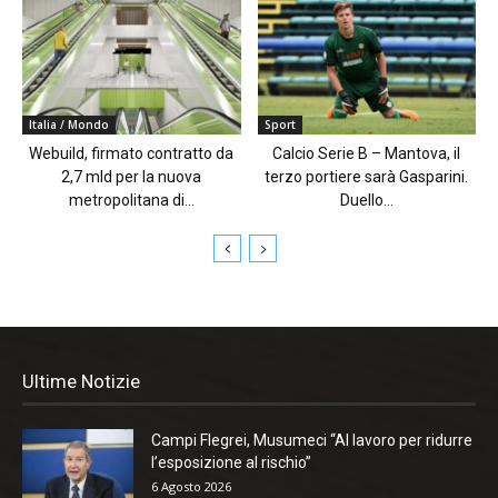
Italia / Mondo
Sport
Webuild, firmato contratto da
Calcio Serie B – Mantova, il
2,7 mld per la nuova
terzo portiere sarà Gasparini.
metropolitana di...
Duello...
Ultime Notizie
Campi Flegrei, Musumeci “Al lavoro per ridurre
l’esposizione al rischio”
6 Agosto 2026