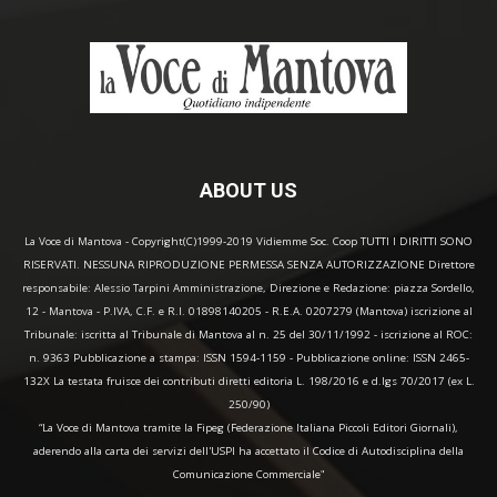
ABOUT US
La Voce di Mantova - Copyright(C)1999-2019 Vidiemme Soc. Coop TUTTI I DIRITTI SONO
RISERVATI. NESSUNA RIPRODUZIONE PERMESSA SENZA AUTORIZZAZIONE Direttore
responsabile: Alessio Tarpini Amministrazione, Direzione e Redazione: piazza Sordello,
12 - Mantova - P.IVA, C.F. e R.I. 01898140205 - R.E.A. 0207279 (Mantova) iscrizione al
Tribunale: iscritta al Tribunale di Mantova al n. 25 del 30/11/1992 - iscrizione al ROC:
n. 9363 Pubblicazione a stampa: ISSN 1594-1159 - Pubblicazione online: ISSN 2465-
132X La testata fruisce dei contributi diretti editoria L. 198/2016 e d.lgs 70/2017 (ex L.
250/90)
“La Voce di Mantova tramite la Fipeg (Federazione Italiana Piccoli Editori Giornali),
aderendo alla carta dei servizi dell'USPI ha accettato il Codice di Autodisciplina della
Comunicazione Commerciale"