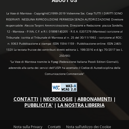
ABOUT US
La Voce di Mantova - Copyright(C)1999-2019 Vidiemme Soc. Coop TUTTI I DIRITTI SONO
RISERVATI. NESSUNA RIPRODUZIONE PERMESSA SENZA AUTORIZZAZIONE Direttore
responsabile: Alessio Tarpini Amministrazione, Direzione e Redazione: piazza Sordello,
12 - Mantova - P.IVA, C.F. e R.I. 01898140205 - R.E.A. 0207279 (Mantova) iscrizione al
Tribunale: iscritta al Tribunale di Mantova al n. 25 del 30/11/1992 - iscrizione al ROC:
n. 9363 Pubblicazione a stampa: ISSN 1594-1159 - Pubblicazione online: ISSN 2465-
132X La testata fruisce dei contributi diretti editoria L. 198/2016 e d.lgs 70/2017 (ex L.
250/90)
“La Voce di Mantova tramite la Fipeg (Federazione Italiana Piccoli Editori Giornali),
aderendo alla carta dei servizi dell'USPI ha accettato il Codice di Autodisciplina della
Comunicazione Commerciale"
CONTATTI
|
NECROLOGIE
|
ABBONAMENTI
|
PUBBLICITA'
|
LA NOSTRA LIBRERIA
Nota sulla Privacy
Contatti
Nota sull’utilizzo dei Cookie