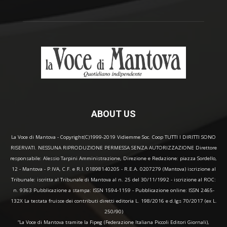
ABOUT US
La Voce di Mantova - Copyright(C)1999-2019 Vidiemme Soc. Coop TUTTI I DIRITTI SONO
RISERVATI. NESSUNA RIPRODUZIONE PERMESSA SENZA AUTORIZZAZIONE Direttore
responsabile: Alessio Tarpini Amministrazione, Direzione e Redazione: piazza Sordello,
12 - Mantova - P.IVA, C.F. e R.I. 01898140205 - R.E.A. 0207279 (Mantova) iscrizione al
Tribunale: iscritta al Tribunale di Mantova al n. 25 del 30/11/1992 - iscrizione al ROC:
n. 9363 Pubblicazione a stampa: ISSN 1594-1159 - Pubblicazione online: ISSN 2465-
132X La testata fruisce dei contributi diretti editoria L. 198/2016 e d.lgs 70/2017 (ex L.
250/90)
“La Voce di Mantova tramite la Fipeg (Federazione Italiana Piccoli Editori Giornali),