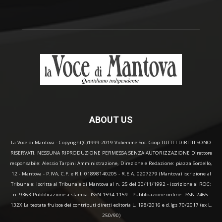
ABOUT US
La Voce di Mantova - Copyright(C)1999-2019 Vidiemme Soc. Coop TUTTI I DIRITTI SONO
RISERVATI. NESSUNA RIPRODUZIONE PERMESSA SENZA AUTORIZZAZIONE Direttore
responsabile: Alessio Tarpini Amministrazione, Direzione e Redazione: piazza Sordello,
12 - Mantova - P.IVA, C.F. e R.I. 01898140205 - R.E.A. 0207279 (Mantova) iscrizione al
Tribunale: iscritta al Tribunale di Mantova al n. 25 del 30/11/1992 - iscrizione al ROC:
n. 9363 Pubblicazione a stampa: ISSN 1594-1159 - Pubblicazione online: ISSN 2465-
132X La testata fruisce dei contributi diretti editoria L. 198/2016 e d.lgs 70/2017 (ex L.
250/90)