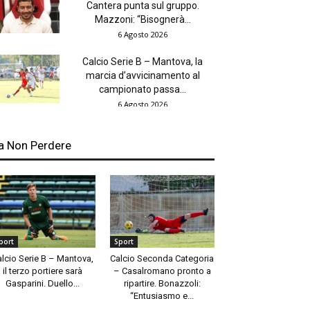
Cantera punta sul gruppo.
Mazzoni: “Bisognerà...
6 Agosto 2026
Calcio Serie B – Mantova, la
marcia d’avvicinamento al
campionato passa...
6 Agosto 2026
a Non Perdere
port
Sport
alcio Serie B – Mantova,
Calcio Seconda Categoria
il terzo portiere sarà
– Casalromano pronto a
Gasparini. Duello...
ripartire. Bonazzoli:
“Entusiasmo e...