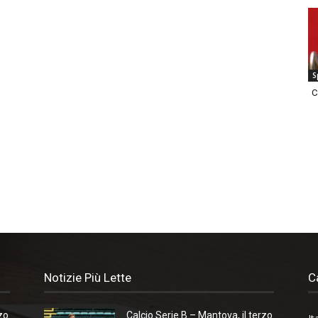
S
C
Notizie Più Lette
C
zo
Calcio Serie B – Mantova, il terzo