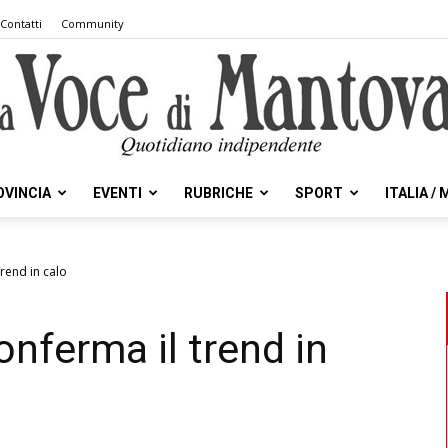
Contatti
Community
OVINCIA
EVENTI
RUBRICHE
SPORT
ITALIA /
la
trend in calo
onferma il trend in
Voce