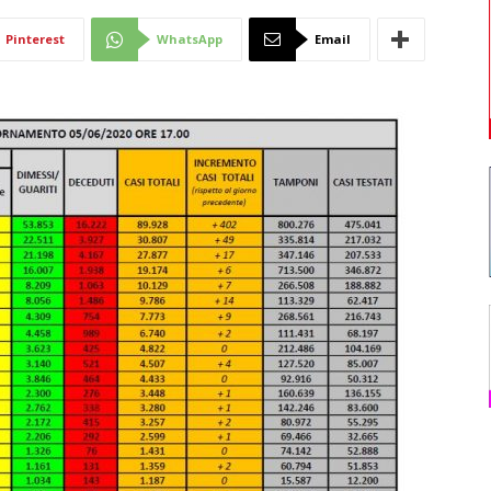
Di
Pinterest
WhatsApp
Email
Mantova