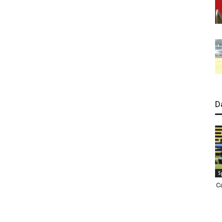
D
S
C