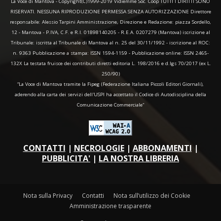
La Voce di Mantova - Copyright(C)1999-2019 Vidiemme Soc. Coop TUTTI I DIRITTI SONO
RISERVATI. NESSUNA RIPRODUZIONE PERMESSA SENZA AUTORIZZAZIONE Direttore
responsabile: Alessio Tarpini Amministrazione, Direzione e Redazione: piazza Sordello,
12 - Mantova - P.IVA, C.F. e R.I. 01898140205 - R.E.A. 0207279 (Mantova) iscrizione al
Tribunale: iscritta al Tribunale di Mantova al n. 25 del 30/11/1992 - iscrizione al ROC:
n. 9363 Pubblicazione a stampa: ISSN 1594-1159 - Pubblicazione online: ISSN 2465-
132X La testata fruisce dei contributi diretti editoria L. 198/2016 e d.lgs 70/2017 (ex L.
250/90)
“La Voce di Mantova tramite la Fipeg (Federazione Italiana Piccoli Editori Giornali),
aderendo alla carta dei servizi dell'USPI ha accettato il Codice di Autodisciplina della
Comunicazione Commerciale"
CONTATTI
|
NECROLOGIE
|
ABBONAMENTI
|
PUBBLICITA'
|
LA NOSTRA LIBRERIA
Nota sulla Privacy
Contatti
Nota sull’utilizzo dei Cookie
Amministrazione trasparente