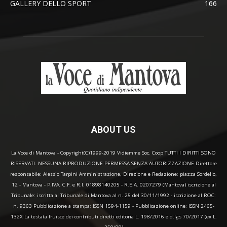
GALLERY DELLO SPORT
166
ABOUT US
La Voce di Mantova - Copyright(C)1999-2019 Vidiemme Soc. Coop TUTTI I DIRITTI SONO
RISERVATI. NESSUNA RIPRODUZIONE PERMESSA SENZA AUTORIZZAZIONE Direttore
responsabile: Alessio Tarpini Amministrazione, Direzione e Redazione: piazza Sordello,
12 - Mantova - P.IVA, C.F. e R.I. 01898140205 - R.E.A. 0207279 (Mantova) iscrizione al
Tribunale: iscritta al Tribunale di Mantova al n. 25 del 30/11/1992 - iscrizione al ROC:
n. 9363 Pubblicazione a stampa: ISSN 1594-1159 - Pubblicazione online: ISSN 2465-
132X La testata fruisce dei contributi diretti editoria L. 198/2016 e d.lgs 70/2017 (ex L.