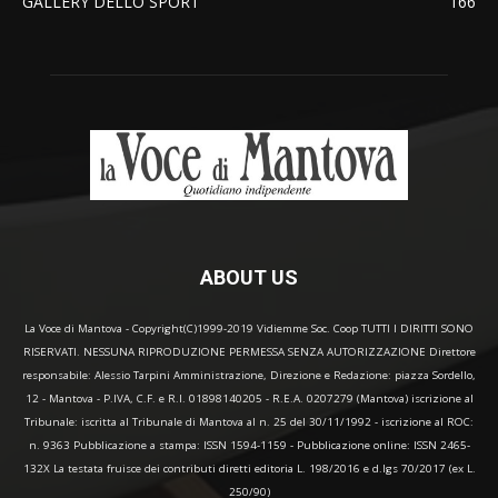
GALLERY DELLO SPORT
166
ABOUT US
La Voce di Mantova - Copyright(C)1999-2019 Vidiemme Soc. Coop TUTTI I DIRITTI SONO
RISERVATI. NESSUNA RIPRODUZIONE PERMESSA SENZA AUTORIZZAZIONE Direttore
responsabile: Alessio Tarpini Amministrazione, Direzione e Redazione: piazza Sordello,
12 - Mantova - P.IVA, C.F. e R.I. 01898140205 - R.E.A. 0207279 (Mantova) iscrizione al
Tribunale: iscritta al Tribunale di Mantova al n. 25 del 30/11/1992 - iscrizione al ROC:
n. 9363 Pubblicazione a stampa: ISSN 1594-1159 - Pubblicazione online: ISSN 2465-
132X La testata fruisce dei contributi diretti editoria L. 198/2016 e d.lgs 70/2017 (ex L.
250/90)