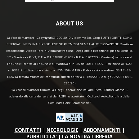
ABOUT US
La Voce di Mantova - Copyright(C)1999-2019 Vidiemme Soc. Coop TUTTI I DIRITTI SONO
RISERVATI. NESSUNA RIPRODUZIONE PERMESSA SENZA AUTORIZZAZIONE Direttore
responsabile: Alessio Tarpini Amministrazione, Direzione e Redazione: piazza Sordello,
12 - Mantova - P.IVA, C.F. e R.I. 01898140205 - R.E.A. 0207279 (Mantova) iscrizione al
Tribunale: iscritta al Tribunale di Mantova al n. 25 del 30/11/1992 - iscrizione al ROC:
n. 9363 Pubblicazione a stampa: ISSN 1594-1159 - Pubblicazione online: ISSN 2465-
132X La testata fruisce dei contributi diretti editoria L. 198/2016 e d.lgs 70/2017 (ex L.
250/90)
“La Voce di Mantova tramite la Fipeg (Federazione Italiana Piccoli Editori Giornali),
aderendo alla carta dei servizi dell'USPI ha accettato il Codice di Autodisciplina della
Comunicazione Commerciale"
CONTATTI
|
NECROLOGIE
|
ABBONAMENTI
|
PUBBLICITA'
|
LA NOSTRA LIBRERIA