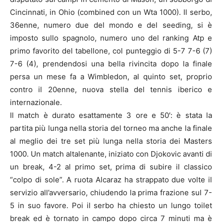
Cincinnati, in Ohio (combined con un Wta 1000). Il serbo,
36enne, numero due del mondo e del seeding, si è
imposto sullo spagnolo, numero uno del ranking Atp e
primo favorito del tabellone, col punteggio di 5-7 7-6 (7)
7-6 (4), prendendosi una bella rivincita dopo la finale
persa un mese fa a Wimbledon, al quinto set, proprio
contro il 20enne, nuova stella del tennis iberico e
internazionale.
Il match è durato esattamente 3 ore e 50′: è stata la
partita più lunga nella storia del torneo ma anche la finale
al meglio dei tre set più lunga nella storia dei Masters
1000. Un match altalenante, iniziato con Djokovic avanti di
un break, 4-2 al primo set, prima di subire il classico
“colpo di sole”. A ruota Alcaraz ha strappato due volte il
servizio all’avversario, chiudendo la prima frazione sul 7-
5 in suo favore. Poi il serbo ha chiesto un lungo toilet
break ed è tornato in campo dopo circa 7 minuti ma è