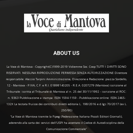
ABOUT US
La Voce di Mantova - Copyright(C)1999-2019 Vidiemme Soc. Coop TUTTI I DIRITTI SONO
RISERVATI. NESSUNA RIPRODUZIONE PERMESSA SENZA AUTORIZZAZIONE Direttore
responsabile: Alessio Tarpini Amministrazione, Direzione e Redazione: piazza Sordello,
12 - Mantova - P.IVA, C.F. e R.I. 01898140205 - R.E.A. 0207279 (Mantova) iscrizione al
Tribunale: iscritta al Tribunale di Mantova al n. 25 del 30/11/1992 - iscrizione al ROC:
n. 9363 Pubblicazione a stampa: ISSN 1594-1159 - Pubblicazione online: ISSN 2465-
132X La testata fruisce dei contributi diretti editoria L. 198/2016 e d.lgs 70/2017 (ex L.
250/90)
“La Voce di Mantova tramite la Fipeg (Federazione Italiana Piccoli Editori Giornali),
aderendo alla carta dei servizi dell'USPI ha accettato il Codice di Autodisciplina della
Comunicazione Commerciale"