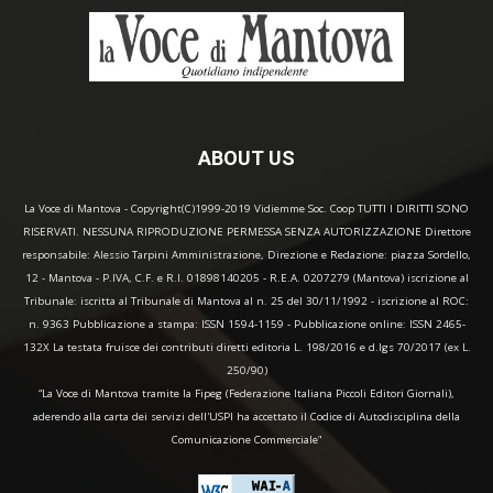
ABOUT US
La Voce di Mantova - Copyright(C)1999-2019 Vidiemme Soc. Coop TUTTI I DIRITTI SONO
RISERVATI. NESSUNA RIPRODUZIONE PERMESSA SENZA AUTORIZZAZIONE Direttore
responsabile: Alessio Tarpini Amministrazione, Direzione e Redazione: piazza Sordello,
12 - Mantova - P.IVA, C.F. e R.I. 01898140205 - R.E.A. 0207279 (Mantova) iscrizione al
Tribunale: iscritta al Tribunale di Mantova al n. 25 del 30/11/1992 - iscrizione al ROC:
n. 9363 Pubblicazione a stampa: ISSN 1594-1159 - Pubblicazione online: ISSN 2465-
132X La testata fruisce dei contributi diretti editoria L. 198/2016 e d.lgs 70/2017 (ex L.
250/90)
“La Voce di Mantova tramite la Fipeg (Federazione Italiana Piccoli Editori Giornali),
aderendo alla carta dei servizi dell'USPI ha accettato il Codice di Autodisciplina della
Comunicazione Commerciale"