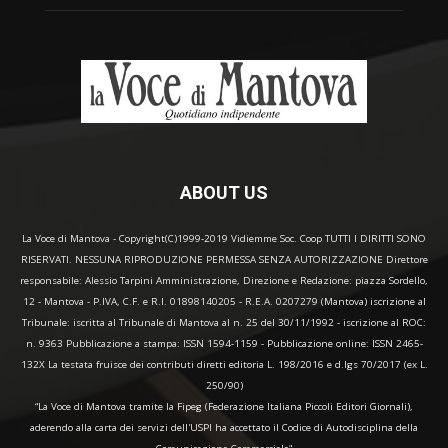
ABOUT US
La Voce di Mantova - Copyright(C)1999-2019 Vidiemme Soc. Coop TUTTI I DIRITTI SONO
RISERVATI. NESSUNA RIPRODUZIONE PERMESSA SENZA AUTORIZZAZIONE Direttore
responsabile: Alessio Tarpini Amministrazione, Direzione e Redazione: piazza Sordello,
12 - Mantova - P.IVA, C.F. e R.I. 01898140205 - R.E.A. 0207279 (Mantova) iscrizione al
Tribunale: iscritta al Tribunale di Mantova al n. 25 del 30/11/1992 - iscrizione al ROC:
n. 9363 Pubblicazione a stampa: ISSN 1594-1159 - Pubblicazione online: ISSN 2465-
132X La testata fruisce dei contributi diretti editoria L. 198/2016 e d.lgs 70/2017 (ex L.
250/90)
“La Voce di Mantova tramite la Fipeg (Federazione Italiana Piccoli Editori Giornali),
aderendo alla carta dei servizi dell'USPI ha accettato il Codice di Autodisciplina della