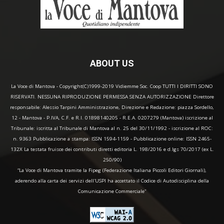
ABOUT US
La Voce di Mantova - Copyright(C)1999-2019 Vidiemme Soc. Coop TUTTI I DIRITTI SONO
RISERVATI. NESSUNA RIPRODUZIONE PERMESSA SENZA AUTORIZZAZIONE Direttore
responsabile: Alessio Tarpini Amministrazione, Direzione e Redazione: piazza Sordello,
12 - Mantova - P.IVA, C.F. e R.I. 01898140205 - R.E.A. 0207279 (Mantova) iscrizione al
Tribunale: iscritta al Tribunale di Mantova al n. 25 del 30/11/1992 - iscrizione al ROC:
n. 9363 Pubblicazione a stampa: ISSN 1594-1159 - Pubblicazione online: ISSN 2465-
132X La testata fruisce dei contributi diretti editoria L. 198/2016 e d.lgs 70/2017 (ex L.
250/90)
“La Voce di Mantova tramite la Fipeg (Federazione Italiana Piccoli Editori Giornali),
aderendo alla carta dei servizi dell'USPI ha accettato il Codice di Autodisciplina della
Comunicazione Commerciale"