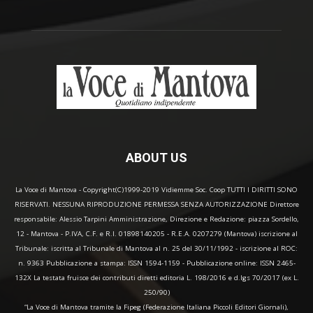
ABOUT US
La Voce di Mantova - Copyright(C)1999-2019 Vidiemme Soc. Coop TUTTI I DIRITTI SONO
RISERVATI. NESSUNA RIPRODUZIONE PERMESSA SENZA AUTORIZZAZIONE Direttore
responsabile: Alessio Tarpini Amministrazione, Direzione e Redazione: piazza Sordello,
12 - Mantova - P.IVA, C.F. e R.I. 01898140205 - R.E.A. 0207279 (Mantova) iscrizione al
Tribunale: iscritta al Tribunale di Mantova al n. 25 del 30/11/1992 - iscrizione al ROC:
n. 9363 Pubblicazione a stampa: ISSN 1594-1159 - Pubblicazione online: ISSN 2465-
132X La testata fruisce dei contributi diretti editoria L. 198/2016 e d.lgs 70/2017 (ex L.
250/90)
“La Voce di Mantova tramite la Fipeg (Federazione Italiana Piccoli Editori Giornali),