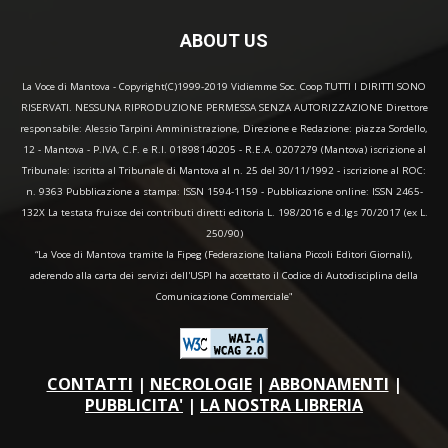
ABOUT US
La Voce di Mantova - Copyright(C)1999-2019 Vidiemme Soc. Coop TUTTI I DIRITTI SONO
RISERVATI. NESSUNA RIPRODUZIONE PERMESSA SENZA AUTORIZZAZIONE Direttore
responsabile: Alessio Tarpini Amministrazione, Direzione e Redazione: piazza Sordello,
12 - Mantova - P.IVA, C.F. e R.I. 01898140205 - R.E.A. 0207279 (Mantova) iscrizione al
Tribunale: iscritta al Tribunale di Mantova al n. 25 del 30/11/1992 - iscrizione al ROC:
n. 9363 Pubblicazione a stampa: ISSN 1594-1159 - Pubblicazione online: ISSN 2465-
132X La testata fruisce dei contributi diretti editoria L. 198/2016 e d.lgs 70/2017 (ex L.
250/90)
“La Voce di Mantova tramite la Fipeg (Federazione Italiana Piccoli Editori Giornali),
aderendo alla carta dei servizi dell'USPI ha accettato il Codice di Autodisciplina della
Comunicazione Commerciale"
CONTATTI
|
NECROLOGIE
|
ABBONAMENTI
|
PUBBLICITA'
|
LA NOSTRA LIBRERIA