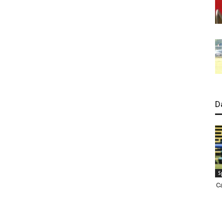
D
S
C