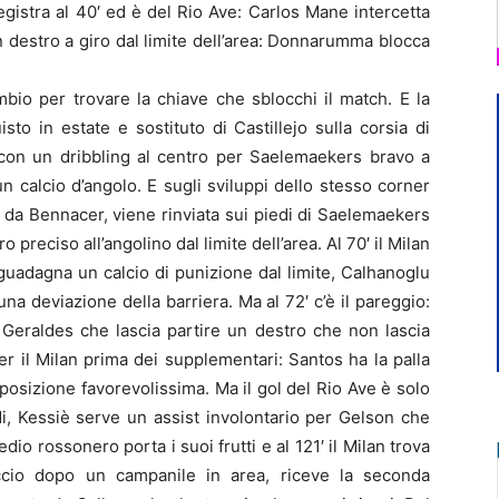
egistra al 40′ ed è del Rio Ave: Carlos Mane intercetta
destro a giro dal limite dell’area: Donnarumma blocca
mbio per trovare la chiave che sblocchi il match. E la
to in estate e sostituto di Castillejo sulla corsia di
o con un dribbling al centro per Saelemaekers bravo a
un calcio d’angolo. E sugli sviluppi dello stesso corner
ata da Bennacer, viene rinviata sui piedi di Saelemaekers
preciso all’angolino dal limite dell’area. Al 70′ il Milan
 guadagna un calcio di punizione dal limite, Calhanoglu
 una deviazione della barriera. Ma al 72′ c’è il pareggio:
 Geraldes che lascia partire un destro che non lascia
 il Milan prima dei supplementari: Santos ha la palla
 posizione favorevolissima. Ma il gol del Rio Ave è solo
di, Kessiè serve un assist involontario per Gelson che
o rossonero porta i suoi frutti e al 121′ il Milan trova
accio dopo un campanile in area, riceve la seconda