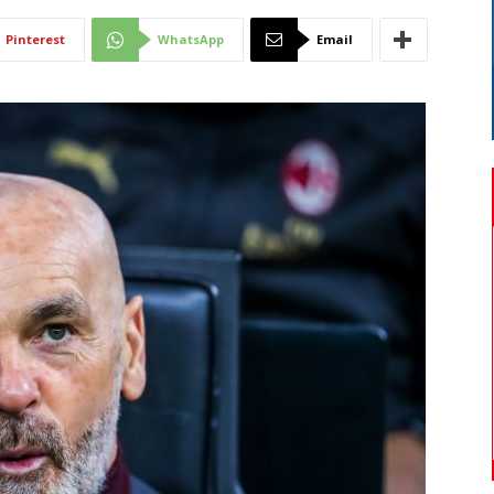
Di
Pinterest
WhatsApp
Email
Mantova