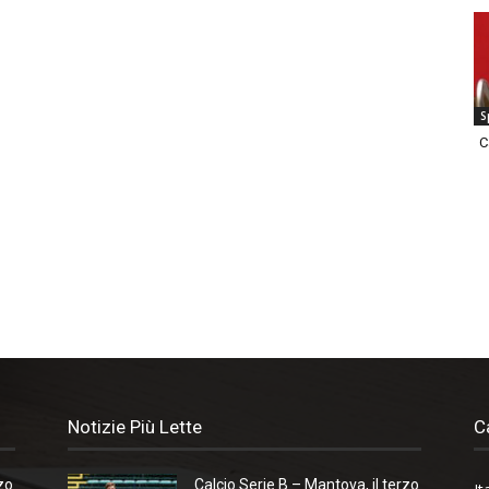
S
C
Notizie Più Lette
C
zo
Calcio Serie B – Mantova, il terzo