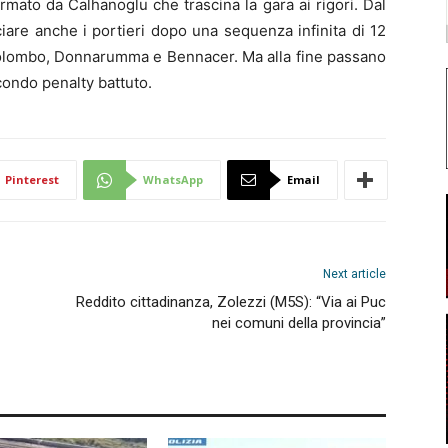
mato da Calhanoglu che trascina la gara ai rigori. Dal
ciare anche i portieri dopo una sequenza infinita di 12
o Colombo, Donnarumma e Bennacer. Ma alla fine passano
econdo penalty battuto.
Pinterest
WhatsApp
Email
Next article
Reddito cittadinanza, Zolezzi (M5S): “Via ai Puc
nei comuni della provincia”