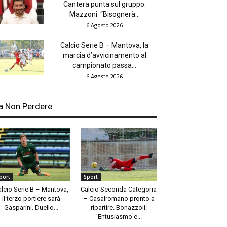
Cantera punta sul gruppo.
Mazzoni: “Bisognerà...
6 Agosto 2026
Calcio Serie B – Mantova, la
marcia d’avvicinamento al
campionato passa...
6 Agosto 2026
a Non Perdere
port
Sport
alcio Serie B – Mantova,
Calcio Seconda Categoria
il terzo portiere sarà
– Casalromano pronto a
Gasparini. Duello...
ripartire. Bonazzoli:
“Entusiasmo e...