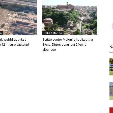
do
Italia / Mondo
ti pubblici, blitz a
Scritte contro Meloni e i poliziotti a
 12 misure cautelari
Siena, Digos denuncia 24enne
N
albanese