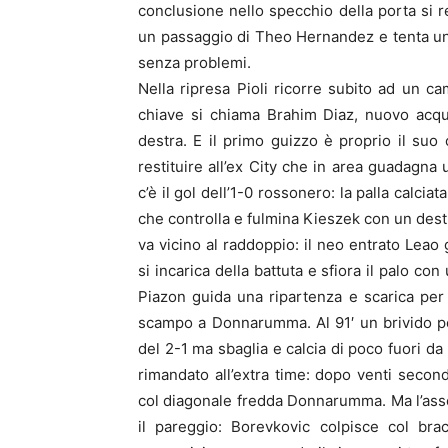
conclusione nello specchio della porta si r
un passaggio di Theo Hernandez e tenta un 
senza problemi.
Nella ripresa Pioli ricorre subito ad un ca
chiave si chiama Brahim Diaz, nuovo acquis
destra. E il primo guizzo è proprio il su
restituire all’ex City che in area guadagna 
c’è il gol dell’1-0 rossonero: la palla calci
che controlla e fulmina Kieszek con un destro 
va vicino al raddoppio: il neo entrato Leao
si incarica della battuta e sfiora il palo con
Piazon guida una ripartenza e scarica per
scampo a Donnarumma. Al 91′ un brivido per
del 2-1 ma sbaglia e calcia di poco fuori da
rimandato all’extra time: dopo venti secon
col diagonale fredda Donnarumma. Ma l’assedi
il pareggio: Borevkovic colpisce col br