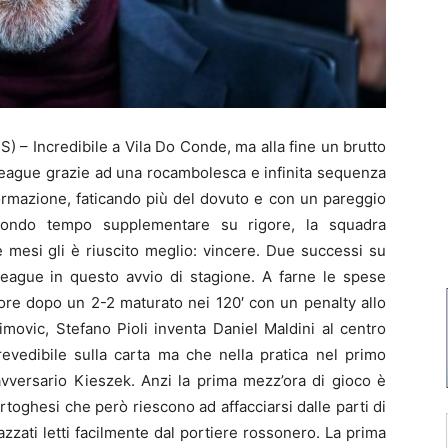
 Incredibile a Vila Do Conde, ma alla fine un brutto
 League grazie ad una rocambolesca e infinita sequenza
formazione, faticando più del dovuto e con un pareggio
econdo tempo supplementare su rigore, la squadra
e mesi gli è riuscito meglio: vincere. Due successi su
League in questo avvio di stagione. A farne le spese
rigore dopo un 2-2 maturato nei 120′ con un penalty allo
movic, Stefano Pioli inventa Daniel Maldini al centro
revedibile sulla carta ma che nella pratica nel primo
avversario Kieszek. Anzi la prima mezz’ora di gioco è
toghesi che però riescono ad affacciarsi dalle parti di
zati letti facilmente dal portiere rossonero. La prima