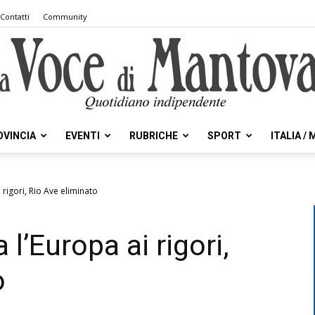
Contatti
Community
OVINCIA
EVENTI
RUBRICHE
SPORT
ITALIA /
la
i rigori, Rio Ave eliminato
 l’Europa ai rigori,
Voce
o