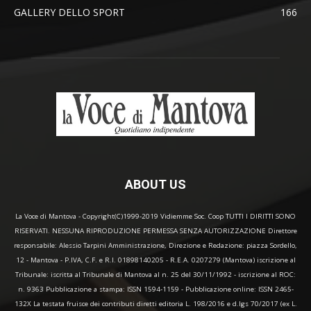
GALLERY DELLO SPORT
166
ABOUT US
La Voce di Mantova - Copyright(C)1999-2019 Vidiemme Soc. Coop TUTTI I DIRITTI SONO
RISERVATI. NESSUNA RIPRODUZIONE PERMESSA SENZA AUTORIZZAZIONE Direttore
responsabile: Alessio Tarpini Amministrazione, Direzione e Redazione: piazza Sordello,
12 - Mantova - P.IVA, C.F. e R.I. 01898140205 - R.E.A. 0207279 (Mantova) iscrizione al
Tribunale: iscritta al Tribunale di Mantova al n. 25 del 30/11/1992 - iscrizione al ROC:
n. 9363 Pubblicazione a stampa: ISSN 1594-1159 - Pubblicazione online: ISSN 2465-
132X La testata fruisce dei contributi diretti editoria L. 198/2016 e d.lgs 70/2017 (ex L.