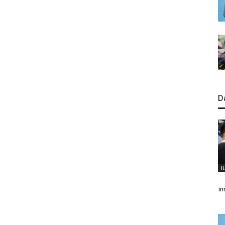
D
I
in