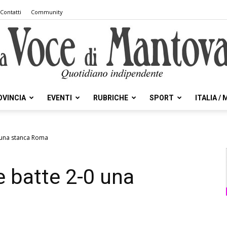
Contatti
Community
OVINCIA
EVENTI
RUBRICHE
SPORT
ITALIA /
la
0 una stanca Roma
e batte 2-0 una
Voce