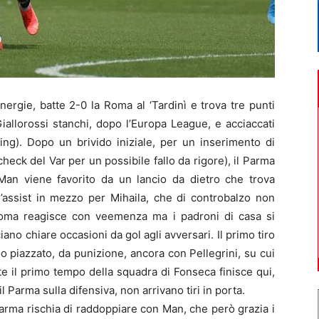
rgie, batte 2-0 la Roma al ‘Tardinì e trova tre punti
iallorossi stanchi, dopo l’Europa League, e acciaccati
ing). Dopo un brivido iniziale, per un inserimento di
 check del Var per un possibile fallo da rigore), il Parma
: Man viene favorito da un lancio da dietro che trova
l’assist in mezzo per Mihaila, che di controbalzo non
Roma reagisce con veemenza ma i padroni di casa si
ano chiare occasioni da gol agli avversari. Il primo tiro
cio piazzato, da punizione, ancora con Pellegrini, su cui
e il primo tempo della squadra di Fonseca finisce qui,
 Parma sulla difensiva, non arrivano tiri in porta.
arma rischia di raddoppiare con Man, che però grazia i