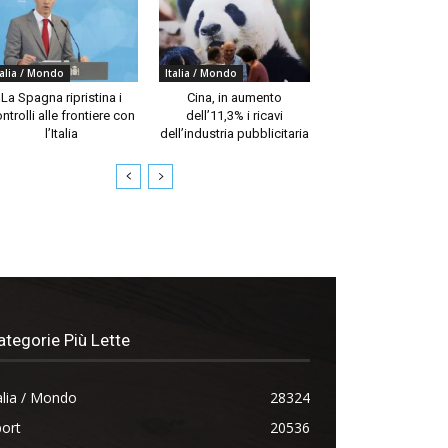
talia / Mondo
Italia / Mondo
La Spagna ripristina i
Cina, in aumento
ntrolli alle frontiere con
dell’11,3% i ricavi
l’Italia
dell’industria pubblicitaria
ategorie Più Lette
alia / Mondo
28324
ort
20536