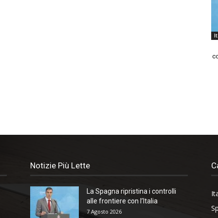
I
co
Notizie Più Lette
C
La Spagna ripristina i controlli
It
alle frontiere con l’Italia
Sp
7 Agosto 2026