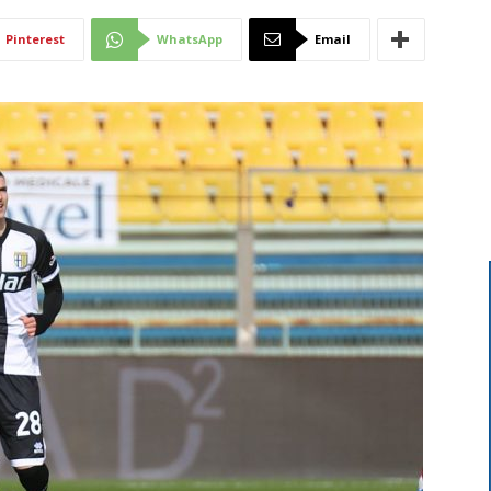
Di
Pinterest
WhatsApp
Email
Mantova