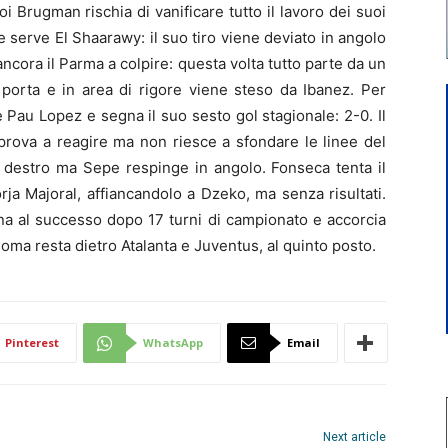
i Brugman rischia di vanificare tutto il lavoro dei suoi
serve El Shaarawy: il suo tiro viene deviato in angolo
 ancora il Parma a colpire: questa volta tutto parte da un
a porta e in area di rigore viene steso da Ibanez. Per
te Pau Lopez e segna il suo sesto gol stagionale: 2-0. Il
prova a reagire ma non riesce a sfondare le linee del
 destro ma Sepe respinge in angolo. Fonseca tenta il
ja Majoral, affiancandolo a Dzeko, ma senza risultati.
rna al successo dopo 17 turni di campionato e accorcia
 Roma resta dietro Atalanta e Juventus, al quinto posto.
Pinterest
WhatsApp
Email
Next article