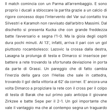
Il match comincia con un Parma all’arrembaggio. E sono
proprio i ducali a sbloccare la partita grazie a un calcio di
rigore concesso dopo l’intervento del Var sul contatto tra
Silvestri e Karamoh non ravvisato dall’arbitro Massimi. Dal
dischetto si presenta Kucka che con grande freddezza
batte l’avversario e segna l’1-0. Ma la gioia degli ospiti
dura pochi minuti. Al 13′, infatti, arriva il pari con un gol
piuttosto rocambolesco: Lazovic la crossa dalla destra,
Lasagna la prolunga di testa e Dimarco si inserisce per
battere a rete trovando la sfortunata deviazione in porta
da parte di Grassi. Un pareggio che di fatto cambia
l’inerzia della gara con l’Hellas che sale in cattedra,
trovando il gol della vittoria al 62′ da corner. E’ ancora una
volta Dimarco a propiziare la rete con il cross per il colpo
di testa di Barak che sul primo palo anticipa il giovane
Zirkzee e batte Sepe per il 2-1. Un gol importante che
vale il vantaggio ma che al contempo segna un traguardo