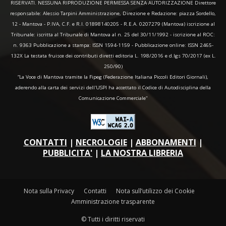
RISERVATI. NESSUNA RIPRODUZIONE PERMESSA SENZA AUTORIZZAZIONE Direttore
responsabile: Alessio Tarpini Amministrazione, Direzione e Redazione: piazza Sordello,
12 - Mantova - P.IVA, C.F. e R.I. 01898140205 - R.E.A. 0207279 (Mantova) iscrizione al
Tribunale: iscritta al Tribunale di Mantova al n. 25 del 30/11/1992 - iscrizione al ROC:
n. 9363 Pubblicazione a stampa: ISSN 1594-1159 - Pubblicazione online: ISSN 2465-
132X La testata fruisce dei contributi diretti editoria L. 198/2016 e d.lgs 70/2017 (ex L.
250/90)
“La Voce di Mantova tramite la Fipeg (Federazione Italiana Piccoli Editori Giornali),
aderendo alla carta dei servizi dell'USPI ha accettato il Codice di Autodisciplina della
Comunicazione Commerciale"
CONTATTI
|
NECROLOGIE
|
ABBONAMENTI
|
PUBBLICITA'
|
LA NOSTRA LIBRERIA
Nota sulla Privacy
Contatti
Nota sull’utilizzo dei Cookie
Amministrazione trasparente
© Tutti i diritti riservati