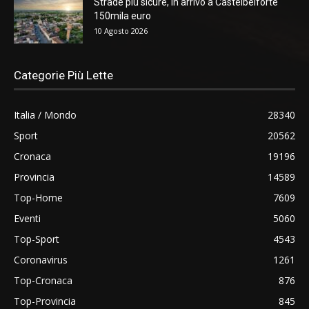
Strade più sicure, in arrivo a Castelbelforte
150mila euro
10 Agosto 2026
Categorie Più Lette
Italia / Mondo
28340
Sport
20562
Cronaca
19196
Provincia
14589
Top-Home
7609
Eventi
5060
Top-Sport
4543
Coronavirus
1261
Top-Cronaca
876
Top-Provincia
845