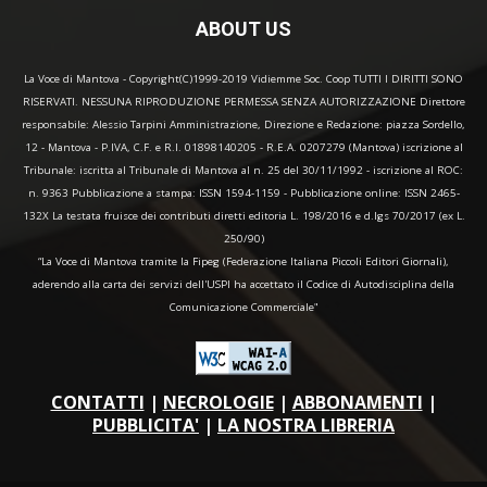
ABOUT US
La Voce di Mantova - Copyright(C)1999-2019 Vidiemme Soc. Coop TUTTI I DIRITTI SONO
RISERVATI. NESSUNA RIPRODUZIONE PERMESSA SENZA AUTORIZZAZIONE Direttore
responsabile: Alessio Tarpini Amministrazione, Direzione e Redazione: piazza Sordello,
12 - Mantova - P.IVA, C.F. e R.I. 01898140205 - R.E.A. 0207279 (Mantova) iscrizione al
Tribunale: iscritta al Tribunale di Mantova al n. 25 del 30/11/1992 - iscrizione al ROC:
n. 9363 Pubblicazione a stampa: ISSN 1594-1159 - Pubblicazione online: ISSN 2465-
132X La testata fruisce dei contributi diretti editoria L. 198/2016 e d.lgs 70/2017 (ex L.
250/90)
“La Voce di Mantova tramite la Fipeg (Federazione Italiana Piccoli Editori Giornali),
aderendo alla carta dei servizi dell'USPI ha accettato il Codice di Autodisciplina della
Comunicazione Commerciale"
CONTATTI
|
NECROLOGIE
|
ABBONAMENTI
|
PUBBLICITA'
|
LA NOSTRA LIBRERIA