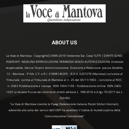
ABOUT US
La Voce di Mantova - Copyright(C)1999-2019 Vidiemme Soc. Coop TUTTI I DIRITTI SONO
RISERVATI. NESSUNA RIPRODUZIONE PERMESSA SENZA AUTORIZZAZIONE Direttore
responsabile: Alessio Tarpini Amministrazione, Direzione e Redazione: piazza Sordello,
12 - Mantova - P.IVA, C.F. e R.I. 01898140205 - R.E.A. 0207279 (Mantova) iscrizione al
Tribunale: iscritta al Tribunale di Mantova al n. 25 del 30/11/1992 - iscrizione al ROC:
n. 9363 Pubblicazione a stampa: ISSN 1594-1159 - Pubblicazione online: ISSN 2465-
132X La testata fruisce dei contributi diretti editoria L. 198/2016 e d.lgs 70/2017 (ex L.
250/90)
“La Voce di Mantova tramite la Fipeg (Federazione Italiana Piccoli Editori Giornali),
aderendo alla carta dei servizi dell'USPI ha accettato il Codice di Autodisciplina della
Comunicazione Commerciale"