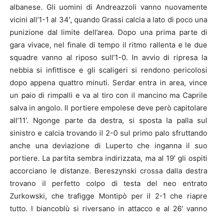
albanese. Gli uomini di Andreazzoli vanno nuovamente
vicini all’1-1 al 34′, quando Grassi calcia a lato di poco una
punizione dal limite dell’area. Dopo una prima parte di
gara vivace, nel finale di tempo il ritmo rallenta e le due
squadre vanno al riposo sull’1-0. In avvio di ripresa la
nebbia si infittisce e gli scaligeri si rendono pericolosi
dopo appena quattro minuti. Serdar entra in area, vince
un paio di rimpalli e va al tiro con il mancino ma Caprile
salva in angolo. Il portiere empolese deve però capitolare
all’11’. Ngonge parte da destra, si sposta la palla sul
sinistro e calcia trovando il 2-0 sul primo palo sfruttando
anche una deviazione di Luperto che inganna il suo
portiere. La partita sembra indirizzata, ma al 19′ gli ospiti
accorciano le distanze. Bereszynski crossa dalla destra
trovano il perfetto colpo di testa del neo entrato
Zurkowski, che trafigge Montipò per il 2-1 che riapre
tutto. I biancoblù si riversano in attacco e al 26′ vanno