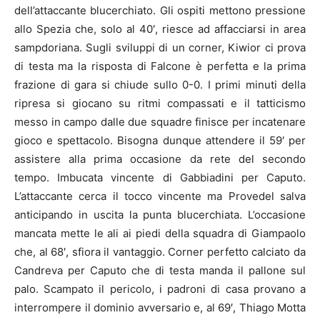
dell’attaccante blucerchiato. Gli ospiti mettono pressione
allo Spezia che, solo al 40′, riesce ad affacciarsi in area
sampdoriana. Sugli sviluppi di un corner, Kiwior ci prova
di testa ma la risposta di Falcone è perfetta e la prima
frazione di gara si chiude sullo 0-0. I primi minuti della
ripresa si giocano su ritmi compassati e il tatticismo
messo in campo dalle due squadre finisce per incatenare
gioco e spettacolo. Bisogna dunque attendere il 59′ per
assistere alla prima occasione da rete del secondo
tempo. Imbucata vincente di Gabbiadini per Caputo.
L’attaccante cerca il tocco vincente ma Provedel salva
anticipando in uscita la punta blucerchiata. L’occasione
mancata mette le ali ai piedi della squadra di Giampaolo
che, al 68′, sfiora il vantaggio. Corner perfetto calciato da
Candreva per Caputo che di testa manda il pallone sul
palo. Scampato il pericolo, i padroni di casa provano a
interrompere il dominio avversario e, al 69′, Thiago Motta