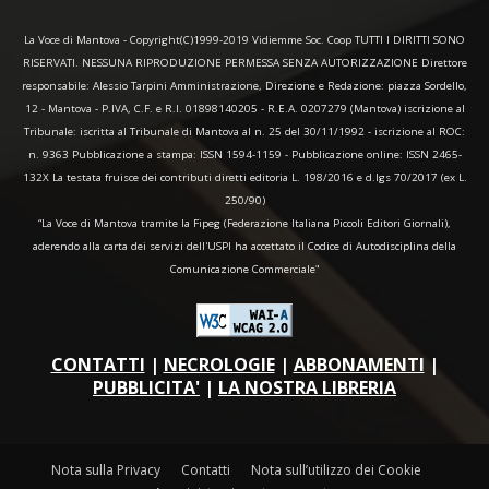
La Voce di Mantova - Copyright(C)1999-2019 Vidiemme Soc. Coop TUTTI I DIRITTI SONO
RISERVATI. NESSUNA RIPRODUZIONE PERMESSA SENZA AUTORIZZAZIONE Direttore
responsabile: Alessio Tarpini Amministrazione, Direzione e Redazione: piazza Sordello,
12 - Mantova - P.IVA, C.F. e R.I. 01898140205 - R.E.A. 0207279 (Mantova) iscrizione al
Tribunale: iscritta al Tribunale di Mantova al n. 25 del 30/11/1992 - iscrizione al ROC:
n. 9363 Pubblicazione a stampa: ISSN 1594-1159 - Pubblicazione online: ISSN 2465-
132X La testata fruisce dei contributi diretti editoria L. 198/2016 e d.lgs 70/2017 (ex L.
250/90)
“La Voce di Mantova tramite la Fipeg (Federazione Italiana Piccoli Editori Giornali),
aderendo alla carta dei servizi dell'USPI ha accettato il Codice di Autodisciplina della
Comunicazione Commerciale"
CONTATTI
|
NECROLOGIE
|
ABBONAMENTI
|
PUBBLICITA'
|
LA NOSTRA LIBRERIA
Nota sulla Privacy
Contatti
Nota sull’utilizzo dei Cookie