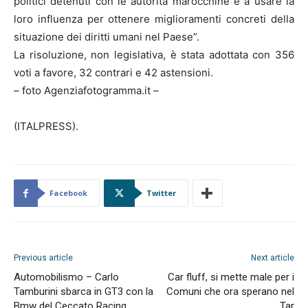
politici detenuti con le autorità marocchine e a usare la
loro influenza per ottenere miglioramenti concreti della
situazione dei diritti umani nel Paese”.
La risoluzione, non legislativa, è stata adottata con 356
voti a favore, 32 contrari e 42 astensioni.
– foto Agenziafotogramma.it –
(ITALPRESS).
Facebook
Twitter
Previous article
Next article
Automobilismo – Carlo
Car fluff, si mette male per i
Tamburini sbarca in GT3 con la
Comuni che ora sperano nel
Bmw del Ceccato Racing
Tar