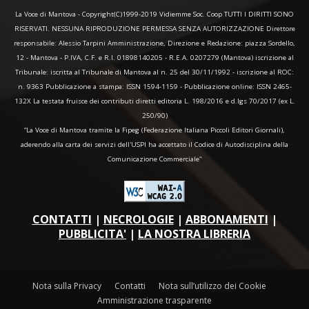
La Voce di Mantova - Copyright(C)1999-2019 Vidiemme Soc. Coop TUTTI I DIRITTI SONO
RISERVATI. NESSUNA RIPRODUZIONE PERMESSA SENZA AUTORIZZAZIONE Direttore
responsabile: Alessio Tarpini Amministrazione, Direzione e Redazione: piazza Sordello,
12 - Mantova - P.IVA, C.F. e R.I. 01898140205 - R.E.A. 0207279 (Mantova) iscrizione al
Tribunale: iscritta al Tribunale di Mantova al n. 25 del 30/11/1992 - iscrizione al ROC:
n. 9363 Pubblicazione a stampa: ISSN 1594-1159 - Pubblicazione online: ISSN 2465-
132X La testata fruisce dei contributi diretti editoria L. 198/2016 e d.lgs 70/2017 (ex L.
250/90)
“La Voce di Mantova tramite la Fipeg (Federazione Italiana Piccoli Editori Giornali),
aderendo alla carta dei servizi dell'USPI ha accettato il Codice di Autodisciplina della
Comunicazione Commerciale"
CONTATTI
|
NECROLOGIE
|
ABBONAMENTI
|
PUBBLICITA'
|
LA NOSTRA LIBRERIA
Nota sulla Privacy
Contatti
Nota sull’utilizzo dei Cookie
Amministrazione trasparente