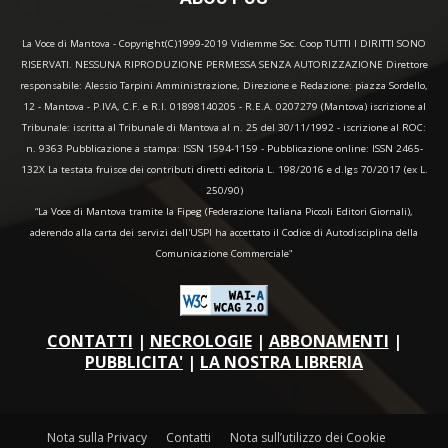
La Voce di Mantova - Copyright(C)1999-2019 Vidiemme Soc. Coop TUTTI I DIRITTI SONO
RISERVATI. NESSUNA RIPRODUZIONE PERMESSA SENZA AUTORIZZAZIONE Direttore
responsabile: Alessio Tarpini Amministrazione, Direzione e Redazione: piazza Sordello,
12 - Mantova - P.IVA, C.F. e R.I. 01898140205 - R.E.A. 0207279 (Mantova) iscrizione al
Tribunale: iscritta al Tribunale di Mantova al n. 25 del 30/11/1992 - iscrizione al ROC:
n. 9363 Pubblicazione a stampa: ISSN 1594-1159 - Pubblicazione online: ISSN 2465-
132X La testata fruisce dei contributi diretti editoria L. 198/2016 e d.lgs 70/2017 (ex L.
250/90)
“La Voce di Mantova tramite la Fipeg (Federazione Italiana Piccoli Editori Giornali),
aderendo alla carta dei servizi dell'USPI ha accettato il Codice di Autodisciplina della
Comunicazione Commerciale"
CONTATTI
|
NECROLOGIE
|
ABBONAMENTI
|
PUBBLICITA'
|
LA NOSTRA LIBRERIA
Nota sulla Privacy
Contatti
Nota sull’utilizzo dei Cookie