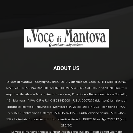
ABOUT US
La Voce di Mantova - Copyright(C)1999-2019 Vidiemme Soc. Coop TUTTI I DIRITTI SONO
RISERVATI. NESSUNA RIPRODUZIONE PERMESSA SENZA AUTORIZZAZIONE Direttore
responsabile: Alessio Tarpini Amministrazione, Direzione e Redazione: piazza Sordello,
12 - Mantova - P.IVA, C.F. e R.I. 01898140205 - R.E.A. 0207279 (Mantova) iscrizione al
Tribunale: iscritta al Tribunale di Mantova al n. 25 del 30/11/1992 - iscrizione al ROC:
n. 9363 Pubblicazione a stampa: ISSN 1594-1159 - Pubblicazione online: ISSN 2465-
132X La testata fruisce dei contributi diretti editoria L. 198/2016 e d.lgs 70/2017 (ex L.
250/90)
“La Voce di Mantova tramite la Fipeg (Federazione Italiana Piccoli Editori Giornali),