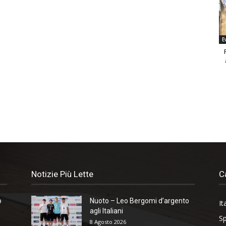
E
Notizie Più Lette
C
o
Nuoto – Leo Bergomi d’argento
It
agli Italiani
Sp
8 Agosto 2026