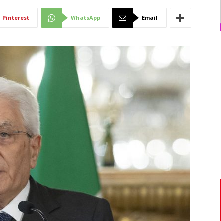
Di
Pinterest
WhatsApp
Email
Mantova