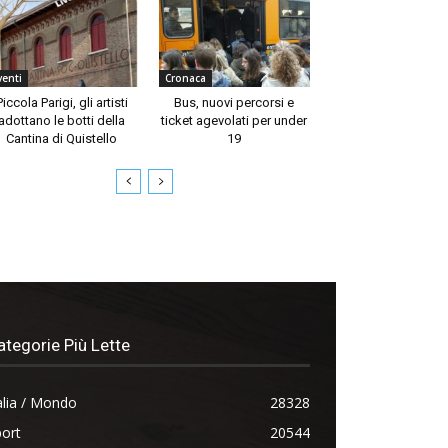
venti
Cronaca
Piccola Parigi, gli artisti
Bus, nuovi percorsi e
adottano le botti della
ticket agevolati per under
Cantina di Quistello
19
ategorie Più Lette
alia / Mondo
28328
ort
20544