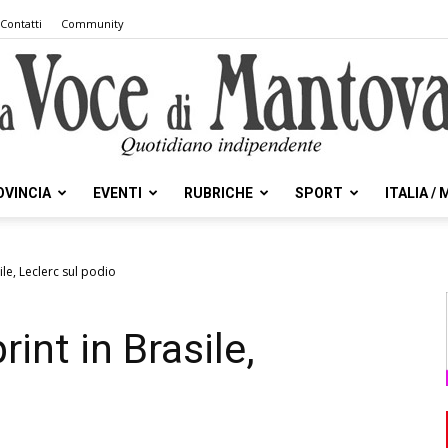
Contatti
Community
OVINCIA
EVENTI
RUBRICHE
SPORT
ITALIA /
la
ile, Leclerc sul podio
rint in Brasile,
Voce