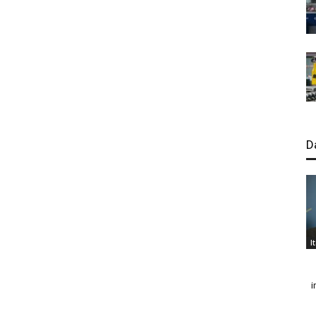
D
I
i