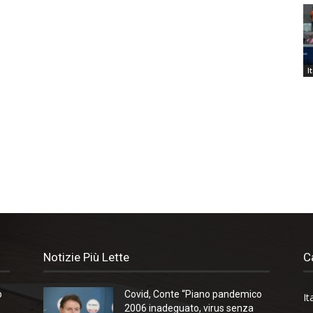
I
Notizie Più Lette
C
o
Covid, Conte “Piano pandemico
It
2006 inadeguato, virus senza