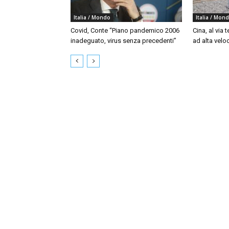
Italia / Mondo
Italia / Mon
Covid, Conte “Piano pandemico 2006
Cina, al via t
inadeguato, virus senza precedenti”
ad alta velo