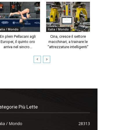
talia / Mondo
Italia / Mondo
En plein Pellacani agli
Cina, cresce il settore
Europei, il quinto oro
macchinari, a trainare le
arriva nel sincro...
“attrezzature intelligenti”
ategorie Più Lette
alia / Mondo
28313