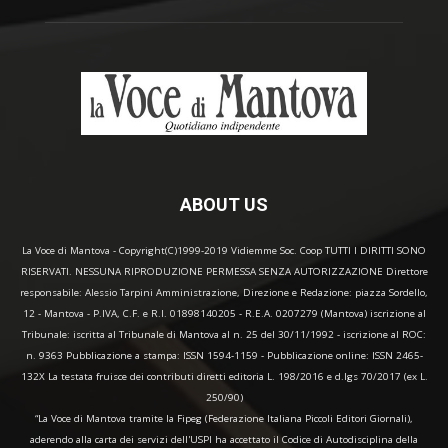
ABOUT US
La Voce di Mantova - Copyright(C)1999-2019 Vidiemme Soc. Coop TUTTI I DIRITTI SONO
RISERVATI. NESSUNA RIPRODUZIONE PERMESSA SENZA AUTORIZZAZIONE Direttore
responsabile: Alessio Tarpini Amministrazione, Direzione e Redazione: piazza Sordello,
12 - Mantova - P.IVA, C.F. e R.I. 01898140205 - R.E.A. 0207279 (Mantova) iscrizione al
Tribunale: iscritta al Tribunale di Mantova al n. 25 del 30/11/1992 - iscrizione al ROC:
n. 9363 Pubblicazione a stampa: ISSN 1594-1159 - Pubblicazione online: ISSN 2465-
132X La testata fruisce dei contributi diretti editoria L. 198/2016 e d.lgs 70/2017 (ex L.
250/90)
“La Voce di Mantova tramite la Fipeg (Federazione Italiana Piccoli Editori Giornali),
aderendo alla carta dei servizi dell'USPI ha accettato il Codice di Autodisciplina della