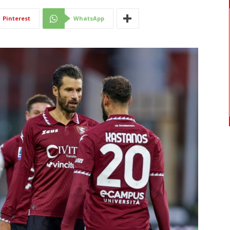
Di
Pinterest
WhatsApp
Mantova