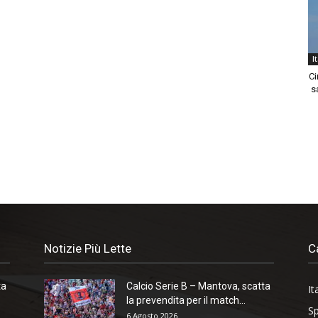
I
Ci
sa
Notizie Più Lette
C
ta
Calcio Serie B – Mantova, scatta
It
la prevendita per il match...
Sp
6 Agosto 2026