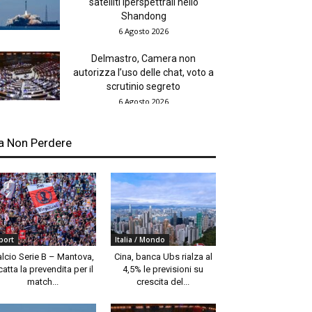
satelliti iperspettrali nello
Shandong
6 Agosto 2026
Delmastro, Camera non
autorizza l’uso delle chat, voto a
scrutinio segreto
6 Agosto 2026
a Non Perdere
port
Italia / Mondo
alcio Serie B – Mantova,
Cina, banca Ubs rialza al
catta la prevendita per il
4,5% le previsioni su
match...
crescita del...