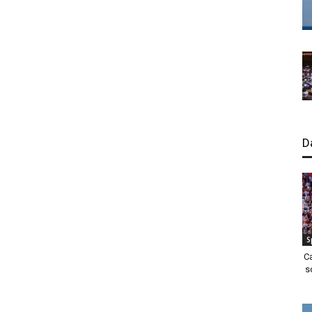
D
S
C
s