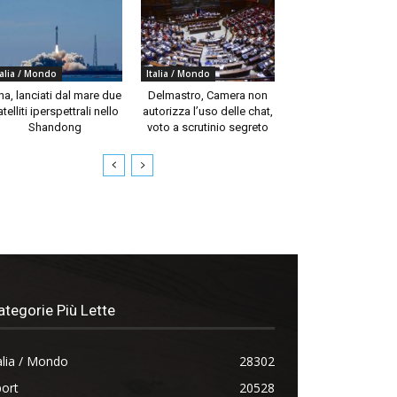
talia / Mondo
Italia / Mondo
na, lanciati dal mare due
Delmastro, Camera non
telliti iperspettrali nello
autorizza l’uso delle chat,
Shandong
voto a scrutinio segreto
ategorie Più Lette
alia / Mondo
28302
ort
20528