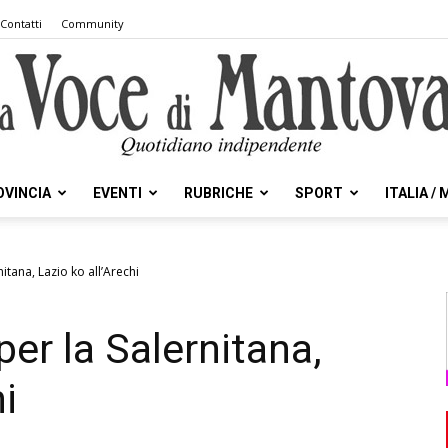
Contatti
Community
OVINCIA
EVENTI
RUBRICHE
SPORT
ITALIA /
la
itana, Lazio ko all’Arechi
er la Salernitana,
Voce
i